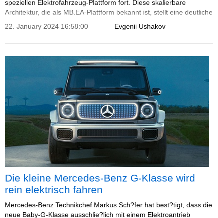
speziellen Elektrofahrzeug-Plattform fort. Diese skalierbare
Architektur, die als MB.EA-Plattform bekannt ist, stellt eine deutliche
Abkehr vom EQC der ersten Generation dar, der seine Basis mit
22. January 2024 16:58:00
Evgenii Ushakov
dem GLC mit Verbrennungsmotor teilte.
Die kleine Mercedes-Benz G-Klasse wird
rein elektrisch fahren
Mercedes-Benz Technikchef Markus Sch?fer hat best?tigt, dass die
neue Baby-G-Klasse ausschlie?lich mit einem Elektroantrieb