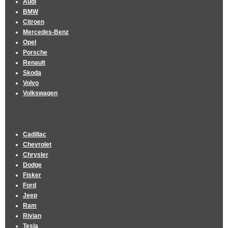
Audi
BMW
Citroen
Mercedes-Benz
Opel
Porsche
Renault
Skoda
Volvo
Volkswagen
Cadillac
Chevrolet
Chrysler
Dodge
Fisker
Ford
Jeep
Ram
Rivian
Tesla