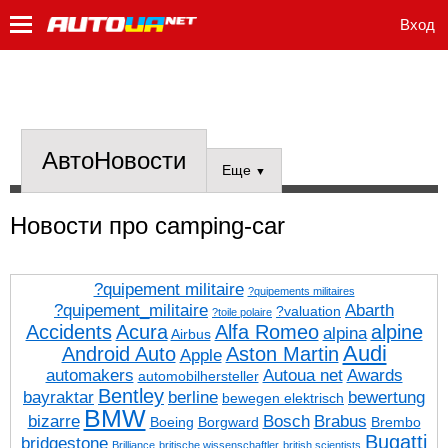
Вход
АвтоНовости
Еще
▼
Новости про camping-car
?quipement militaire
?quipements militaires
?quipement_militaire
Abarth
?valuation
?toile polaire
Accidents
Acura
Alfa Romeo
alpine
alpina
Airbus
Audi
Android Auto
Aston Martin
Apple
automakers
Autoua net
Awards
automobilhersteller
Bentley
bayraktar
berline
bewertung
bewegen elektrisch
BMW
bizarre
Bosch
Brabus
Boeing
Borgward
Brembo
Bugatti
bridgestone
Brilliance
britische wissenschaftler
british scientists