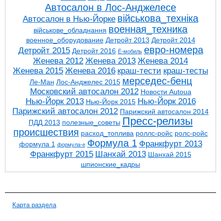
Автосалон в Лос-Анджелесе
військова_техніка
Автосалон в Нью-Йорке
военная_техника
військове_обладнання
военное_оборудование
Детройт 2013
Детройт 2014
евро-номера
Детройт 2015
Детройт 2016
Ё-мобиль
Женева 2012
Женева 2013
Женева 2014
Женева 2015
Женева 2016
краш-тести
краш-тесты
мерседес-бенц
Ле-Ман
Лос-Анджелес 2015
Московский автосалон 2012
Новости Autoua
Нью-Йорк 2013
Нью-Йорк 2016
Нью-Йорк 2015
Парижский автосалон 2012
Парижский автосалон 2014
Пресс-релизы
ПДД 2013
полезные_советы
проиcшествия
расход_топлива
роллс-ройс
ролс-ройс
Формула 1
Франкфурт 2013
формула 1
формула-е
Франкфурт 2015
Шанхай 2013
Шанхай 2015
шпионские_кадры
Карта раздела