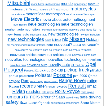
Mitsubishi
monde
moteur
mobil-home
mobile home
monospace
motorcycles
moteurs g?n?raux
motor
moteurs g?n?raux
motorr?der
motorsport
motos
motorhome
move ?lectrique
Move Electric
movie about auto
multisegment
neue technologien
neue technologien
nachrichten
neuheit auto
neuheiten
new items
neuheiten auto
neuware
neuware auto
new technologies
new items auto
new items auto
new technologien
Nissan
new technologies
nio
Nokian
Nikola
news
nouveaut? auto
note
nouveaut?s
not recommended repeat
notation
nouveaut?s
nouveaut?s auto
nouveaut?s auto
nouveaux ?l?ments
nouveaux articles
nouveaux articles auto
nouveaux items auto
nouvelles technologies
nouvelles technologies
novelties
Opel
novelty auto
novelties auto
novelties auto
off-road car
Peugeot
pickup truck
pickup
pick-up
pl?tzlich
Peugeot 301
Porsche
Polestar
pneus
polarstern
pzh 2000
Qoros
Range Rover
Ram
rating
r?glage
ramassage
range rover
Renault
records
reifen
rimac
Ravon
rekorde
reisen
Rivian
Rolls-Royce
roadster
rolls royce
roule-royce
rumors
rumeurs
s?curit?
Saab
safe driving
safe driving
safety
Scania
schr?gheck
Scout Motors
scientifiques britanniques