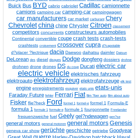
BYD
Cadillac
Buick
Bus
camionnette
cabrio
cabriolet
camions
camping-car
camping car
campingwagen
car manufacturers
Chery
car market
carburant
Chevrolet
china
Citroen
chine
Chrysler
classement
competitors
constructeurs automobiles
concurrents
coupe
crash tests
crash-tests
Continental
convertible
crossover
cupra
crashtests
croisement
d?capotable
dacia
d?placer ?lectrique
Daewoo
daihatsu
daimler
Datsun
Dodge
DeLorean
dongfeng
diesel
dossiers
des
disques
drohne
DS
electric car
Ducati
drohnen
drone
drones
du coup
electric vehicle
elektrisches fahrzeug
elektrofahrzeug
elektroauto
elektrofahrzeuge
elk test
etats-unis
engine
enregistrements
esquiver
etats unis
Fiat
Ferrari
Faraday Future
fehler
film ?ber auto
film about auto
Ford
Fisker
flie?heck
formel 1
Formula-E
formel 1
formel-e
formula 1
formule 1
fourgonnette
formule 1
formule-e
Freelander
Geely
gel?ndewagen
frequenzweiche
fuel
gen?se
general motors
Genesis
general motors
general motoren
gerüchte
geschichte
Goodyear
geneva car show
getriebe
guerre
Great Wall
Harley-Davidson
hatchback
Haval