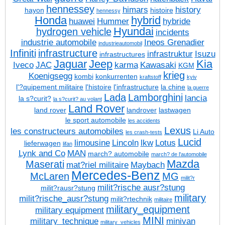
hennessey
himars
history
hayon
histoire
hennessy
Honda
hybrid
huawei
Hummer
hybride
Hyundai
hydrogen vehicle
incidents
industrie automobile
Ineos Grenadier
industrieautomobil
Infiniti
infrastructure
infrastruktur
Isuzu
infrastructures
Jaguar
Jeep
Kia
Iveco
JAC
karma
Kawasaki
KGM
krieg
Koenigsegg
kombi
konkurrenten
kraftstoff
kyiv
l'?quipement militaire
l'histoire
l'infrastructure
la chine
la guerre
Lada
Lamborghini
lancia
la s?curit?
la s?curit? au volant
Land Rover
land rover
landrover
lastwagen
le sport automobile
les accidents
Lexus
les constructeurs automobiles
Li Auto
les crash-tests
Lucid
limousine
Lincoln
lkw
Lotus
lieferwagen
lifan
Lynk and Co
MAN
march? automobile
march? de l'automobile
Mazda
Maserati
mat?riel militaire
Maybach
Mercedes-Benz
McLaren
MG
milit?r
milit?rische ausr?stung
milit?rausr?stung
military
milit?rische_ausr?stung
milit?rtechnik
militaire
military_equipment
military equipment
MINI
military_technique
minivan
military_vehicles