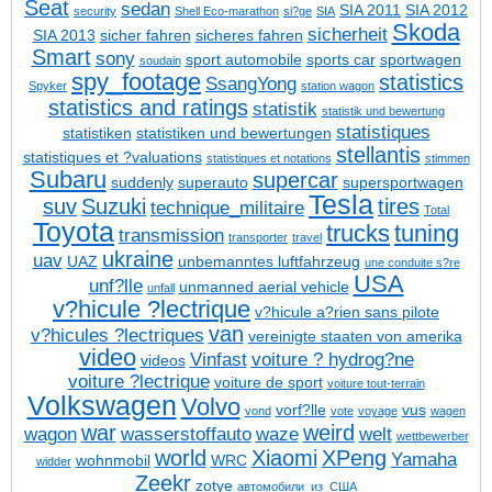
Seat
sedan
SIA 2011
SIA 2012
security
Shell Eco-marathon
si?ge
SIA
Skoda
sicherheit
SIA 2013
sicher fahren
sicheres fahren
Smart
sony
sport automobile
sports car
sportwagen
soudain
spy_footage
statistics
SsangYong
Spyker
station wagon
statistics and ratings
statistik
statistik und bewertung
statistiques
statistiken
statistiken und bewertungen
stellantis
statistiques et ?valuations
statistiques et notations
stimmen
Subaru
supercar
suddenly
superauto
supersportwagen
Tesla
suv
Suzuki
tires
technique_militaire
Total
Toyota
trucks
tuning
transmission
transporter
travel
ukraine
uav
UAZ
unbemanntes luftfahrzeug
une conduite s?re
USA
unf?lle
unmanned aerial vehicle
unfall
v?hicule ?lectrique
v?hicule a?rien sans pilote
van
v?hicules ?lectriques
vereinigte staaten von amerika
video
Vinfast
voiture ? hydrog?ne
videos
voiture ?lectrique
voiture de sport
voiture tout-terrain
Volkswagen
Volvo
vorf?lle
vus
vond
vote
voyage
wagen
war
weird
wagon
wasserstoffauto
waze
welt
wettbewerber
world
Xiaomi
XPeng
Yamaha
wohnmobil
WRC
widder
Zeekr
zotye
автомобили_из_США