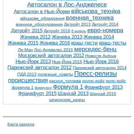
Автосалон в Лос-Анджелесе
військова_техніка
Автосалон в Нью-Йорке
военная_техника
військове_обладнання
военное_оборудование
Детройт 2013
Детройт 2014
евро-номера
Детройт 2015
Детройт 2016
Ё-мобиль
Женева 2012
Женева 2013
Женева 2014
Женева 2015
Женева 2016
краш-тести
краш-тесты
мерседес-бенц
Ле-Ман
Лос-Анджелес 2015
Московский автосалон 2012
Новости Autoua
Нью-Йорк 2013
Нью-Йорк 2016
Нью-Йорк 2015
Парижский автосалон 2012
Парижский автосалон 2014
Пресс-релизы
ПДД 2013
полезные_советы
проиcшествия
расход_топлива
роллс-ройс
ролс-ройс
Формула 1
Франкфурт 2013
формула 1
формула-е
Франкфурт 2015
Шанхай 2013
Шанхай 2015
шпионские_кадры
Карта раздела