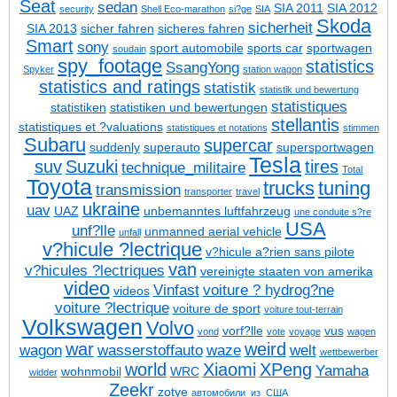
Seat
sedan
SIA 2011
SIA 2012
security
Shell Eco-marathon
si?ge
SIA
Skoda
sicherheit
SIA 2013
sicher fahren
sicheres fahren
Smart
sony
sport automobile
sports car
sportwagen
soudain
spy_footage
statistics
SsangYong
Spyker
station wagon
statistics and ratings
statistik
statistik und bewertung
statistiques
statistiken
statistiken und bewertungen
stellantis
statistiques et ?valuations
statistiques et notations
stimmen
Subaru
supercar
suddenly
superauto
supersportwagen
Tesla
suv
Suzuki
tires
technique_militaire
Total
Toyota
trucks
tuning
transmission
transporter
travel
ukraine
uav
UAZ
unbemanntes luftfahrzeug
une conduite s?re
USA
unf?lle
unmanned aerial vehicle
unfall
v?hicule ?lectrique
v?hicule a?rien sans pilote
van
v?hicules ?lectriques
vereinigte staaten von amerika
video
Vinfast
voiture ? hydrog?ne
videos
voiture ?lectrique
voiture de sport
voiture tout-terrain
Volkswagen
Volvo
vorf?lle
vus
vond
vote
voyage
wagen
war
weird
wagon
wasserstoffauto
waze
welt
wettbewerber
world
Xiaomi
XPeng
Yamaha
wohnmobil
WRC
widder
Zeekr
zotye
автомобили_из_США