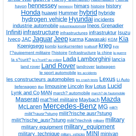
hennessey
himars
history
hayon
histoire
hennessy
Honda
hybrid
huawei
Hummer
hybride
Hyundai
hydrogen vehicle
incidents
industrie automobile
Ineos Grenadier
industrieautomobil
Infiniti
infrastructure
infrastruktur
Isuzu
infrastructures
Jaguar
Jeep
Kia
Iveco
JAC
karma
Kawasaki
KGM
krieg
Koenigsegg
kombi
konkurrenten
kraftstoff
kyiv
l'?quipement militaire
l'histoire
l'infrastructure
la chine
la guerre
Lada
Lamborghini
lancia
la s?curit?
la s?curit? au volant
Land Rover
land rover
landrover
lastwagen
le sport automobile
les accidents
Lexus
les constructeurs automobiles
Li Auto
les crash-tests
Lucid
limousine
Lincoln
lkw
Lotus
lieferwagen
lifan
Lynk and Co
MAN
march? automobile
march? de l'automobile
Mazda
Maserati
mat?riel militaire
Maybach
Mercedes-Benz
McLaren
MG
milit?r
milit?rische ausr?stung
milit?rausr?stung
military
milit?rische_ausr?stung
milit?rtechnik
militaire
military_equipment
military equipment
MINI
military_technique
minivan
military_vehicles