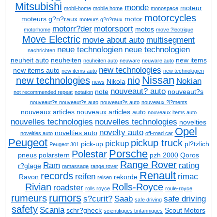
Mitsubishi
monde
moteur
mobil-home
mobile home
monospace
motorcycles
moteurs g?n?raux
motor
moteurs g?n?raux
motorr?der
motorsport
motos
motorhome
move ?lectrique
Move Electric
movie about auto
multisegment
neue technologien
neue technologien
nachrichten
neuheit auto
neuheiten
new items
neuheiten auto
neuware
neuware auto
new technologies
new items auto
new items auto
new technologien
Nissan
new technologies
nio
Nokian
Nikola
news
nouveaut? auto
note
nouveaut?s
not recommended repeat
notation
nouveaut?s
nouveaut?s auto
nouveaut?s auto
nouveaux ?l?ments
nouveaux articles
nouveaux articles auto
nouveaux items auto
nouvelles technologies
nouvelles technologies
novelties
Opel
novelty auto
novelties auto
novelties auto
off-road car
Peugeot
pickup truck
pickup
pick-up
pl?tzlich
Peugeot 301
Porsche
Polestar
pneus
polarstern
pzh 2000
Qoros
Range Rover
Ram
rating
r?glage
ramassage
range rover
Renault
records
reifen
rimac
Ravon
rekorde
reisen
Rivian
Rolls-Royce
roadster
rolls royce
roule-royce
rumors
rumeurs
s?curit?
Saab
safe driving
safe driving
safety
Scania
schr?gheck
Scout Motors
scientifiques britanniques