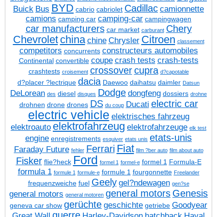
BYD
Cadillac
Buick
Bus
camionnette
cabrio
cabriolet
camions
camping-car
camping car
campingwagen
car manufacturers
Chery
car market
carburant
Chevrolet
china
Citroen
chine
Chrysler
classement
competitors
constructeurs automobiles
concurrents
coupe
crash tests
crash-tests
Continental
convertible
crossover
cupra
crashtests
croisement
d?capotable
dacia
d?placer ?lectrique
Daewoo
daihatsu
daimler
Datsun
Dodge
DeLorean
dongfeng
diesel
dossiers
des
disques
drohne
DS
electric car
Ducati
drohnen
drone
drones
du coup
electric vehicle
elektrisches fahrzeug
elektrofahrzeug
elektroauto
elektrofahrzeuge
elk test
etats-unis
engine
enregistrements
esquiver
etats unis
Fiat
Ferrari
Faraday Future
fehler
film ?ber auto
film about auto
Ford
Fisker
flie?heck
formel 1
Formula-E
formel 1
formel-e
formula 1
formule 1
fourgonnette
formule 1
formule-e
Freelander
Geely
gel?ndewagen
frequenzweiche
fuel
gen?se
general motors
Genesis
general motors
general motoren
gerüchte
geschichte
Goodyear
geneva car show
getriebe
guerre
Great Wall
Harley-Davidson
hatchback
Haval