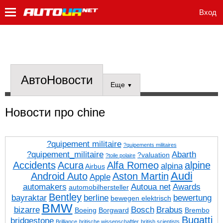
Вход
АвтоНовости
Еще
▼
Новости про chine
?quipement militaire
?quipements militaires
?quipement_militaire
Abarth
?valuation
?toile polaire
Accidents
Acura
Alfa Romeo
alpine
alpina
Airbus
Audi
Android Auto
Aston Martin
Apple
automakers
Autoua net
Awards
automobilhersteller
Bentley
bayraktar
berline
bewertung
bewegen elektrisch
BMW
bizarre
Bosch
Brabus
Boeing
Borgward
Brembo
Bugatti
bridgestone
Brilliance
britische wissenschaftler
british scientists