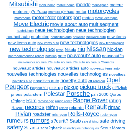
Mitsubishi
monde
moteur
mobil-home
mobile home
monospace
motorcycles
moteurs g?n?raux
motor
moteurs g?n?raux
motorr?der
motorsport
motos
motorhome
move ?lectrique
Move Electric
movie about auto
multisegment
neue technologien
neue technologien
nachrichten
neuheit auto
neuheiten
new items
neuheiten auto
neuware
neuware auto
new technologies
new items auto
new items auto
new technologien
Nissan
new technologies
nio
Nokian
Nikola
news
nouveaut? auto
note
nouveaut?s
not recommended repeat
notation
nouveaut?s
nouveaut?s auto
nouveaut?s auto
nouveaux ?l?ments
nouveaux articles
nouveaux articles auto
nouveaux items auto
nouvelles technologies
nouvelles technologies
novelties
Opel
novelty auto
novelties auto
novelties auto
off-road car
Peugeot
pickup truck
pickup
pick-up
pl?tzlich
Peugeot 301
Porsche
Polestar
pneus
polarstern
pzh 2000
Qoros
Range Rover
Ram
rating
r?glage
ramassage
range rover
Renault
records
reifen
rimac
Ravon
rekorde
reisen
Rivian
Rolls-Royce
roadster
rolls royce
roule-royce
rumors
rumeurs
s?curit?
Saab
safe driving
safe driving
safety
Scania
schr?gheck
Scout Motors
scientifiques britanniques