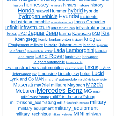
hennessey
himars
history
hayon
histoire
hennessy
Honda
hybrid
huawei
Hummer
hybride
Hyundai
hydrogen vehicle
incidents
industrie automobile
Ineos Grenadier
industrieautomobil
Infiniti
infrastructure
infrastruktur
Isuzu
infrastructures
Jaguar
Jeep
Kia
Iveco
JAC
karma
Kawasaki
KGM
krieg
Koenigsegg
kombi
konkurrenten
kraftstoff
kyiv
l'?quipement militaire
l'histoire
l'infrastructure
la chine
la guerre
Lada
Lamborghini
lancia
la s?curit?
la s?curit? au volant
Land Rover
land rover
landrover
lastwagen
le sport automobile
les accidents
Lexus
les constructeurs automobiles
Li Auto
les crash-tests
Lucid
limousine
Lincoln
lkw
Lotus
lieferwagen
lifan
Lynk and Co
MAN
march? automobile
march? de l'automobile
Mazda
Maserati
mat?riel militaire
Maybach
Mercedes-Benz
McLaren
MG
milit?r
milit?rische ausr?stung
milit?rausr?stung
military
milit?rische_ausr?stung
milit?rtechnik
militaire
military_equipment
military equipment
MINI
military_technique
minivan
military_vehicles