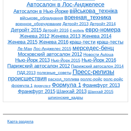
Автосалон в Лос-Анджелесе
військова_техніка
Автосалон в Нью-Йорке
военная_техника
військове_обладнання
военное_оборудование
Детройт 2013
Детройт 2014
евро-номера
Детройт 2015
Детройт 2016
Ё-мобиль
Женева 2012
Женева 2013
Женева 2014
Женева 2015
Женева 2016
краш-тести
краш-тесты
мерседес-бенц
Ле-Ман
Лос-Анджелес 2015
Московский автосалон 2012
Новости Autoua
Нью-Йорк 2013
Нью-Йорк 2016
Нью-Йорк 2015
Парижский автосалон 2012
Парижский автосалон 2014
Пресс-релизы
ПДД 2013
полезные_советы
проиcшествия
расход_топлива
роллс-ройс
ролс-ройс
Формула 1
Франкфурт 2013
формула 1
формула-е
Франкфурт 2015
Шанхай 2013
Шанхай 2015
шпионские_кадры
Карта раздела