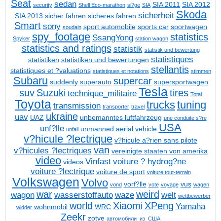
Seat
sedan
SIA 2011
SIA 2012
security
Shell Eco-marathon
si?ge
SIA
Skoda
sicherheit
SIA 2013
sicher fahren
sicheres fahren
Smart
sony
sport automobile
sports car
sportwagen
soudain
spy_footage
statistics
SsangYong
Spyker
station wagon
statistics and ratings
statistik
statistik und bewertung
statistiques
statistiken
statistiken und bewertungen
stellantis
statistiques et ?valuations
statistiques et notations
stimmen
Subaru
supercar
suddenly
superauto
supersportwagen
Tesla
suv
Suzuki
tires
technique_militaire
Total
Toyota
trucks
tuning
transmission
transporter
travel
ukraine
uav
UAZ
unbemanntes luftfahrzeug
une conduite s?re
USA
unf?lle
unmanned aerial vehicle
unfall
v?hicule ?lectrique
v?hicule a?rien sans pilote
van
v?hicules ?lectriques
vereinigte staaten von amerika
video
Vinfast
voiture ? hydrog?ne
videos
voiture ?lectrique
voiture de sport
voiture tout-terrain
Volkswagen
Volvo
vorf?lle
vus
vond
vote
voyage
wagen
war
weird
wagon
wasserstoffauto
waze
welt
wettbewerber
world
Xiaomi
XPeng
Yamaha
wohnmobil
WRC
widder
Zeekr
zotye
автомобили_из_США