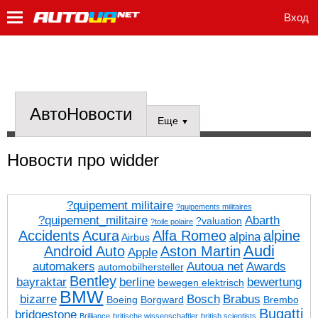
Вход
АвтоНовости
Еще
▼
Новости про widder
?quipement militaire
?quipements militaires
?quipement_militaire
Abarth
?valuation
?toile polaire
Accidents
Acura
Alfa Romeo
alpine
alpina
Airbus
Audi
Android Auto
Aston Martin
Apple
automakers
Autoua net
Awards
automobilhersteller
Bentley
bayraktar
berline
bewertung
bewegen elektrisch
BMW
bizarre
Bosch
Brabus
Boeing
Borgward
Brembo
Bugatti
bridgestone
Brilliance
britische wissenschaftler
british scientists