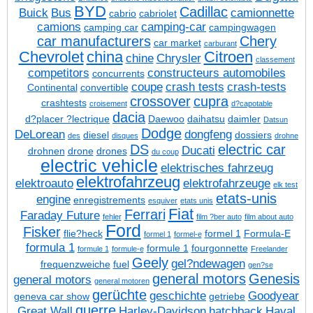
BYD
Cadillac
Buick
Bus
camionnette
cabrio
cabriolet
camions
camping-car
camping car
campingwagen
car manufacturers
Chery
car market
carburant
Chevrolet
china
Citroen
chine
Chrysler
classement
competitors
constructeurs automobiles
concurrents
coupe
crash tests
crash-tests
Continental
convertible
crossover
cupra
crashtests
croisement
d?capotable
dacia
d?placer ?lectrique
Daewoo
daihatsu
daimler
Datsun
Dodge
DeLorean
dongfeng
diesel
dossiers
des
disques
drohne
DS
electric car
Ducati
drohnen
drone
drones
du coup
electric vehicle
elektrisches fahrzeug
elektrofahrzeug
elektroauto
elektrofahrzeuge
elk test
etats-unis
engine
enregistrements
esquiver
etats unis
Fiat
Ferrari
Faraday Future
fehler
film ?ber auto
film about auto
Ford
Fisker
flie?heck
formel 1
Formula-E
formel 1
formel-e
formula 1
formule 1
fourgonnette
formule 1
formule-e
Freelander
Geely
gel?ndewagen
frequenzweiche
fuel
gen?se
general motors
Genesis
general motors
general motoren
gerüchte
geschichte
Goodyear
geneva car show
getriebe
guerre
Great Wall
Harley-Davidson
hatchback
Haval