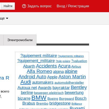
Задать вопрос
Вход
/
Регистрация
Найти
ще
Электромобили
?quipement militaire
?quipements militaires
?quipement_militaire
?valuation
?toile polaire
Accidents
Acura
Abarth
Airbus
Alfa Romeo
alpine
alpina
Android Auto
Aston Martin
Apple
ra R
Audi
automakers
automobilhersteller
Bentley
Autoua net
Awards
bayraktar
 всего
berline
bewertung
bewegen elektrisch
R,
BMW
bizarre
Bosch
Boeing
Borgward
Brabus
bridgestone
Brembo
Brilliance
Bugatti