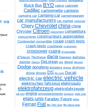
britische wissenschaftler
british scientists
BYD
Buick
Bus
cabrio
cabriolet
Cadillac
camionnette
camions
camping-car
camping car
campingwagen
car manufacturers
т на
car market
carburant
Chevrolet
china
Chery
chine
Citroen
Chrysler
competitors
classement
стрых
constructeurs automobiles
concurrents
coupe
crash tests
Continental
convertible
crash-tests
crashtests
croisement
crossover
cupra
d?capotable
dacia
d?placer ?lectrique
Daewoo
daihatsu
DeLorean
daimler
diesel
Datsun
des
disques
Dodge
dongfeng
dossiers
drohnen
drohne
на
DS
Ducati
drone
drones
du coup
electric vehicle
electric car
elektrisches fahrzeug
elektroauto
гуна
elektrofahrzeug
elektrofahrzeuge
2-
engine
enregistrements
учше
elk test
esquiver
etats unis
etats-unis
Faraday Future
fehler
Fiat
Ferrari
film ?ber auto
film about auto