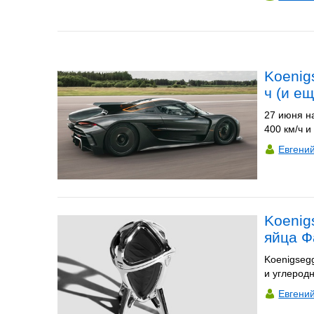
Koenig
ч (и ещ
27 июня н
400 км/ч и
Евгени
Koenig
яйца 
Koenigseg
и углерод
Евгени