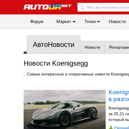
Форум
Маркет
Точки
Новости
АвтоНовости
Новости
Репортаж
Новости Koenigsegg
Самые интересные и оперативные новости Koenigse
Koenig
в разг
Koenigsegg
за 25,21 
который в
Евгени