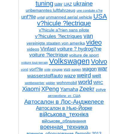
tuning
ukraine
uav
UAZ
unbemanntes luftfahrzeug
une conduite s?re
USA
unf?lle
unmanned aerial vehicle
unfall
v?hicule ?lectrique
v?hicule a?rien sans pilote
van
v?hicules ?lectriques
video
vereinigte staaten von amerika
Vinfast
voiture ? hydrog?ne
videos
voiture ?lectrique
voiture de sport
Volkswagen
Volvo
voiture tout-terrain
war
wagon
vorf?lle
vus
vond
vote
voyage
wagen
weird
wasserstoffauto
waze
welt
world
wohnmobil
WRC
wettbewerber
widder
Xiaomi
XPeng
Zeekr
Yamaha
zotye
автомобили_из_США
Автосалон в Лос-Анджелесе
Автосалон в Нью-Йорке
військова_техніка
військове_обладнання
военная_техника
военное_оборудование
Детройт 2013