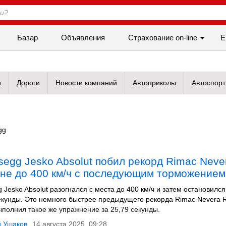
Базар
Объявления
Cтрахование on-line
Е
и
Дороги
Новости компаний
Автоприколы
Автоспорт
gg
segg Jesko Absolut побил рекорд Rimac Neve
оне до 400 км/ч с последующим торможением
 Jesko Absolut разогнался с места до 400 км/ч и затем остановился
секунды. Это немного быстрее предыдущего рекорда Rimac Nevera 
ыполнил такое же упражнение за 25,79 секунды.
й Ушаков
14 августа 2025, 09:28