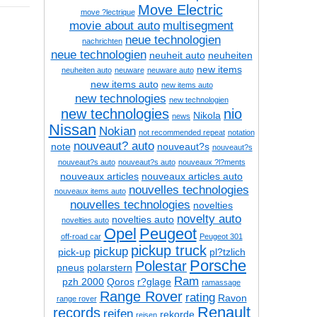
Move Electric
move ?lectrique
movie about auto
multisegment
neue technologien
nachrichten
neue technologien
neuheit auto
neuheiten
new items
neuheiten auto
neuware
neuware auto
new items auto
new items auto
new technologies
new technologien
new technologies
nio
Nikola
news
Nissan
Nokian
not recommended repeat
notation
nouveaut? auto
note
nouveaut?s
nouveaut?s
nouveaut?s auto
nouveaut?s auto
nouveaux ?l?ments
nouveaux articles
nouveaux articles auto
nouvelles technologies
nouveaux items auto
nouvelles technologies
novelties
novelty auto
novelties auto
novelties auto
Opel
Peugeot
off-road car
Peugeot 301
pickup truck
pickup
pick-up
pl?tzlich
Porsche
Polestar
pneus
polarstern
Ram
pzh 2000
Qoros
r?glage
ramassage
Range Rover
rating
Ravon
range rover
Renault
records
reifen
rekorde
reisen