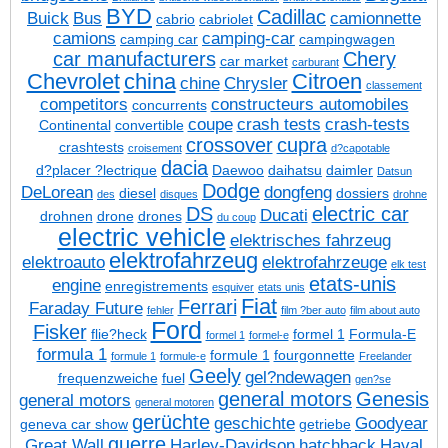
BYD
Cadillac
Buick
Bus
camionnette
cabrio
cabriolet
camions
camping-car
camping car
campingwagen
car manufacturers
Chery
car market
carburant
Chevrolet
china
Citroen
chine
Chrysler
classement
competitors
constructeurs automobiles
concurrents
coupe
crash tests
crash-tests
Continental
convertible
crossover
cupra
crashtests
croisement
d?capotable
dacia
d?placer ?lectrique
Daewoo
daihatsu
daimler
Datsun
Dodge
DeLorean
dongfeng
diesel
dossiers
des
disques
drohne
DS
electric car
Ducati
drohnen
drone
drones
du coup
electric vehicle
elektrisches fahrzeug
elektrofahrzeug
elektroauto
elektrofahrzeuge
elk test
etats-unis
engine
enregistrements
esquiver
etats unis
Fiat
Ferrari
Faraday Future
fehler
film ?ber auto
film about auto
Ford
Fisker
flie?heck
formel 1
Formula-E
formel 1
formel-e
formula 1
formule 1
fourgonnette
formule 1
formule-e
Freelander
Geely
gel?ndewagen
frequenzweiche
fuel
gen?se
general motors
Genesis
general motors
general motoren
gerüchte
geschichte
Goodyear
geneva car show
getriebe
guerre
Great Wall
Harley-Davidson
hatchback
Haval