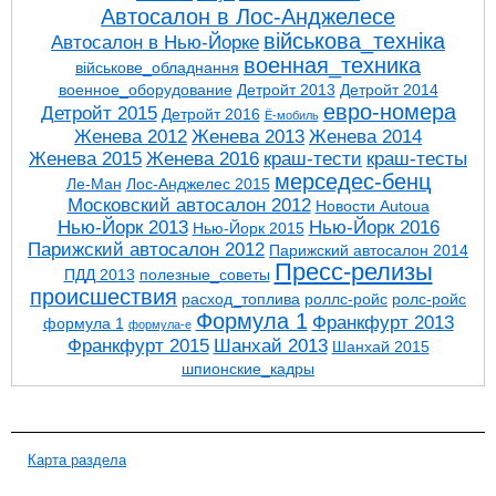
Автосалон в Лос-Анджелесе
військова_техніка
Автосалон в Нью-Йорке
военная_техника
військове_обладнання
военное_оборудование
Детройт 2013
Детройт 2014
евро-номера
Детройт 2015
Детройт 2016
Ё-мобиль
Женева 2012
Женева 2013
Женева 2014
Женева 2015
Женева 2016
краш-тести
краш-тесты
мерседес-бенц
Ле-Ман
Лос-Анджелес 2015
Московский автосалон 2012
Новости Autoua
Нью-Йорк 2013
Нью-Йорк 2016
Нью-Йорк 2015
Парижский автосалон 2012
Парижский автосалон 2014
Пресс-релизы
ПДД 2013
полезные_советы
проиcшествия
расход_топлива
роллс-ройс
ролс-ройс
Формула 1
Франкфурт 2013
формула 1
формула-е
Франкфурт 2015
Шанхай 2013
Шанхай 2015
шпионские_кадры
Карта раздела