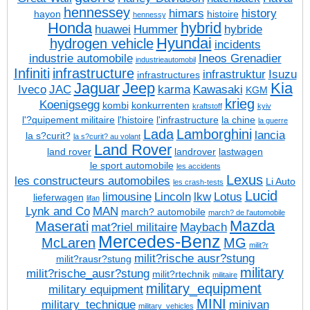
hennessey
himars
history
hayon
histoire
hennessy
Honda
hybrid
huawei
Hummer
hybride
Hyundai
hydrogen vehicle
incidents
industrie automobile
Ineos Grenadier
industrieautomobil
Infiniti
infrastructure
infrastruktur
Isuzu
infrastructures
Jaguar
Jeep
Kia
Iveco
JAC
karma
Kawasaki
KGM
krieg
Koenigsegg
kombi
konkurrenten
kraftstoff
kyiv
l'?quipement militaire
l'histoire
l'infrastructure
la chine
la guerre
Lada
Lamborghini
lancia
la s?curit?
la s?curit? au volant
Land Rover
land rover
landrover
lastwagen
le sport automobile
les accidents
Lexus
les constructeurs automobiles
Li Auto
les crash-tests
Lucid
limousine
Lincoln
lkw
Lotus
lieferwagen
lifan
Lynk and Co
MAN
march? automobile
march? de l'automobile
Mazda
Maserati
mat?riel militaire
Maybach
Mercedes-Benz
McLaren
MG
milit?r
milit?rische ausr?stung
milit?rausr?stung
military
milit?rische_ausr?stung
milit?rtechnik
militaire
military_equipment
military equipment
MINI
military_technique
minivan
military_vehicles