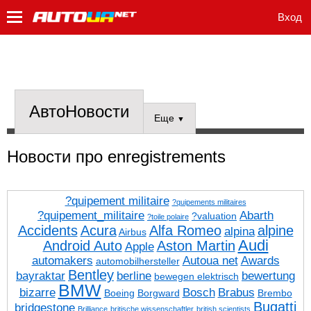
Вход
АвтоНовости
Еще
▼
Новости про enregistrements
?quipement militaire
?quipements militaires
?quipement_militaire
Abarth
?valuation
?toile polaire
Accidents
Acura
Alfa Romeo
alpine
alpina
Airbus
Audi
Android Auto
Aston Martin
Apple
automakers
Autoua net
Awards
automobilhersteller
Bentley
bayraktar
berline
bewertung
bewegen elektrisch
BMW
bizarre
Bosch
Brabus
Boeing
Borgward
Brembo
Bugatti
bridgestone
Brilliance
britische wissenschaftler
british scientists