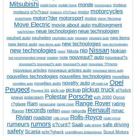
Mitsubishi
monde
moteur
mobil-home
mobile home
monospace
motorcycles
moteurs g?n?raux
motor
moteurs g?n?raux
motorr?der
motorsport
motos
motorhome
move ?lectrique
Move Electric
movie about auto
multisegment
neue technologien
neue technologien
nachrichten
neuheit auto
neuheiten
new items
neuheiten auto
neuware
neuware auto
new technologies
new items auto
new items auto
new technologien
Nissan
new technologies
nio
Nokian
Nikola
news
nouveaut? auto
note
nouveaut?s
not recommended repeat
notation
nouveaut?s
nouveaut?s auto
nouveaut?s auto
nouveaux ?l?ments
nouveaux articles
nouveaux articles auto
nouveaux items auto
nouvelles technologies
nouvelles technologies
novelties
Opel
novelty auto
novelties auto
novelties auto
off-road car
Peugeot
pickup truck
pickup
pick-up
pl?tzlich
Peugeot 301
Porsche
Polestar
pneus
polarstern
pzh 2000
Qoros
Range Rover
Ram
rating
r?glage
ramassage
range rover
Renault
records
reifen
rimac
Ravon
rekorde
reisen
Rivian
Rolls-Royce
roadster
rolls royce
roule-royce
rumors
rumeurs
s?curit?
Saab
safe driving
safe driving
safety
Scania
schr?gheck
Scout Motors
scientifiques britanniques