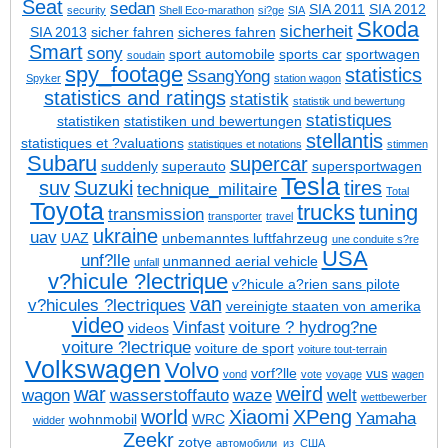
Seat
sedan
SIA 2011
SIA 2012
security
Shell Eco-marathon
si?ge
SIA
Skoda
sicherheit
SIA 2013
sicher fahren
sicheres fahren
Smart
sony
sport automobile
sports car
sportwagen
soudain
spy_footage
statistics
SsangYong
Spyker
station wagon
statistics and ratings
statistik
statistik und bewertung
statistiques
statistiken
statistiken und bewertungen
stellantis
statistiques et ?valuations
statistiques et notations
stimmen
Subaru
supercar
suddenly
superauto
supersportwagen
Tesla
suv
Suzuki
tires
technique_militaire
Total
Toyota
trucks
tuning
transmission
transporter
travel
ukraine
uav
UAZ
unbemanntes luftfahrzeug
une conduite s?re
USA
unf?lle
unmanned aerial vehicle
unfall
v?hicule ?lectrique
v?hicule a?rien sans pilote
van
v?hicules ?lectriques
vereinigte staaten von amerika
video
Vinfast
voiture ? hydrog?ne
videos
voiture ?lectrique
voiture de sport
voiture tout-terrain
Volkswagen
Volvo
vorf?lle
vus
vond
vote
voyage
wagen
war
weird
wagon
wasserstoffauto
waze
welt
wettbewerber
world
Xiaomi
XPeng
Yamaha
wohnmobil
WRC
widder
Zeekr
zotye
автомобили_из_США