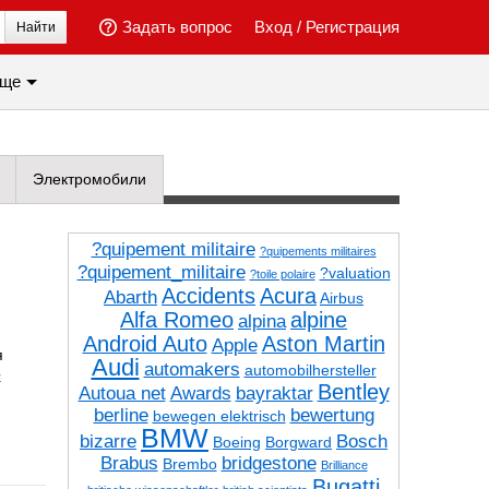
Задать вопрос
Вход
/
Регистрация
Найти
ще
Электромобили
?quipement militaire
?quipements militaires
?quipement_militaire
?valuation
?toile polaire
Accidents
Acura
Abarth
Airbus
Alfa Romeo
alpine
alpina
Android Auto
Aston Martin
Apple
я
Audi
automakers
automobilhersteller
х
Bentley
Autoua net
Awards
bayraktar
berline
bewertung
bewegen elektrisch
BMW
bizarre
Bosch
Boeing
Borgward
Brabus
bridgestone
Brembo
Brilliance
Bugatti