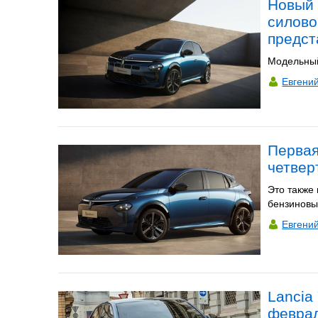
Новый 
силово
предст
Модельный
Евгени
Первая
четвер
Это также
бензиновы
Евгени
Lancia
февра