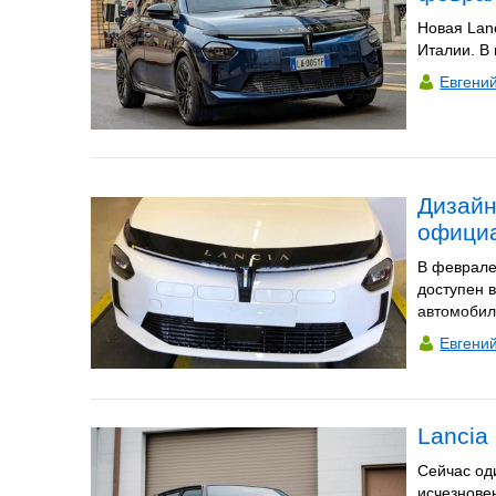
Новая Lan
Италии. В 
Евгени
Дизайн
официа
В феврале
доступен в
автомобил
Евгени
Lancia
Сейчас од
исчезнове