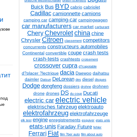
britische wissenschaftler
british scientists
BYD
Buick
Bus
cabrio
cabriolet
Cadillac
camionnette
camions
ми
camping-car
camping car
campingwagen
car manufacturers
car market
carburant
узове
Chevrolet
china
Chery
chine
Citroen
Chrysler
competitors
classement
constructeurs automobiles
concurrents
coupe
crash tests
Continental
convertible
crash-tests
crashtests
croisement
crossover
cupra
d?capotable
dacia
d?placer ?lectrique
Daewoo
daihatsu
атит
DeLorean
daimler
diesel
Datsun
des
disques
Dodge
dongfeng
dossiers
drohnen
drohne
DS
Ducati
drone
drones
du coup
electric vehicle
 под
electric car
бые
elektrisches fahrzeug
elektroauto
elektrofahrzeug
elektrofahrzeuge
engine
enregistrements
elk test
esquiver
etats unis
etats-unis
Faraday Future
fehler
Fiat
Ferrari
film ?ber auto
film about auto