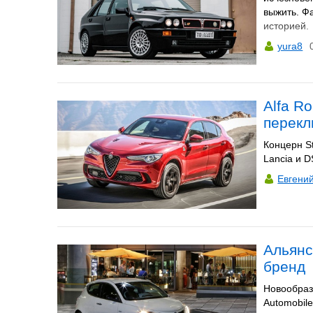
выжить. Ф
историей.
yura8
Alfa R
перекл
Концерн S
Lancia и D
Евгени
Альянс
бренд
Новообразо
Automobile