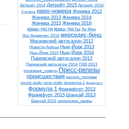
Детройт 2015
Детройт 2014
Детройт 2016
евро-номера
Женева 2012
Ё-мобиль
Женева 2013
Женева 2014
Женева 2015
Женева 2016
краш-тести
краш-тесты
Ле-Ман
мерседес-бенц
Лос-Анджелес 2015
Московский автосалон 2012
Нью-Йорк 2013
Новости Autoua
Нью-Йорк 2016
Нью-Йорк 2015
Парижский автосалон 2012
Парижский автосалон 2014
ПДД 2013
Пресс-релизы
полезные_советы
проиcшествия
расход_топлива
роллс-ройс
ролс-ройс
формула 1
формула-е
Формула 1
Франкфурт 2013
Франкфурт 2015
Шанхай 2013
Шанхай 2015
шпионские_кадры