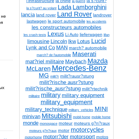
l'infrastructure
la chine
la s?curit?
la guerre
Lada
Lamborghini
la s?curit? au volant
Land Rover
lancia
land rover
landrover
 не
lastwagen
le sport automobile
les accidents
ря
les constructeurs automobiles
Lexus
Li Auto
lieferwagen
les crash-tests
lifan
Lucid
limousine
Lincoln
lkw
Lotus
Lynk and Co
MAN
march? automobile
Maserati
march? de l'automobile
Mazda
mat?riel militaire
Maybach
Mercedes-Benz
McLaren
MG
milit?rausr?stung
milit?r
milit?rische ausr?stung
ых
milit?rische_ausr?stung
milit?rtechnik
military
military equipment
militaire
military_equipment
MINI
military_technique
military_vehicles
Mitsubishi
minivan
mobil-home
mobile home
monde
moteur
moteurs g?n?raux
monospace
motorcycles
motor
moteurs g?n?raux
motorr?der
motorsport
motos
motorhome