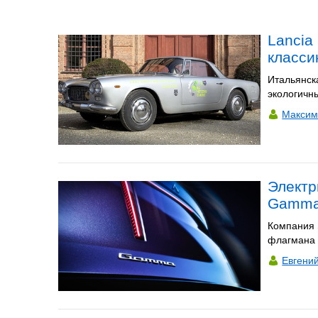
Lancia
класси
Итальянска
экологичн
Максим
Электр
Gamm
Компания 
флагмана 
Евгени