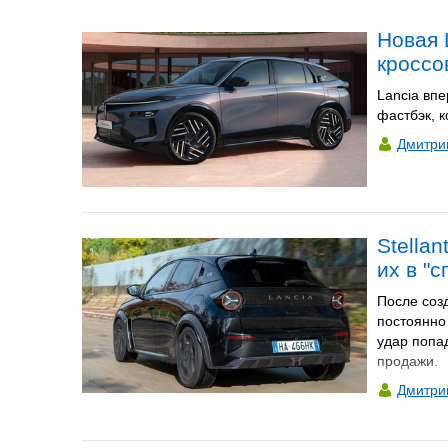
Новая 
кроссо
Lancia вп
фастбэк, 
Дмитри
Stellan
их в "
После созд
постоянно
удар попа
продажи.
Дмитри