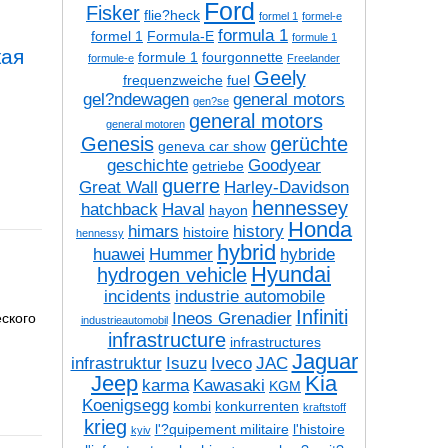
Ford
Fisker
flie?heck
formel 1
formel-e
formula 1
formel 1
Formula-E
formule 1
кая
formule 1
fourgonnette
formule-e
Freelander
Geely
frequenzweiche
fuel
gel?ndewagen
general motors
gen?se
general motors
general motoren
Genesis
gerüchte
geneva car show
geschichte
Goodyear
getriebe
guerre
Great Wall
Harley-Davidson
hennessey
hatchback
Haval
hayon
Honda
himars
history
histoire
hennessy
hybrid
huawei
Hummer
hybride
Hyundai
hydrogen vehicle
incidents
industrie automobile
Infiniti
Ineos Grenadier
ского
industrieautomobil
infrastructure
infrastructures
Jaguar
infrastruktur
Isuzu
Iveco
JAC
Jeep
Kia
karma
Kawasaki
KGM
Koenigsegg
kombi
konkurrenten
kraftstoff
krieg
l'?quipement militaire
l'histoire
kyiv