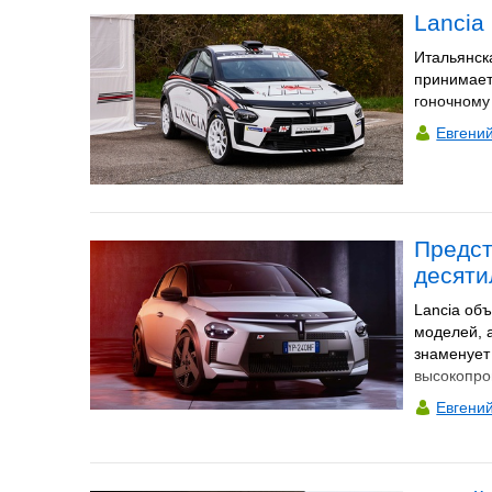
Lancia
Итальянск
принимает
гоночному 
Евгени
Предст
десяти
Lancia об
моделей, а
знаменует
высокопро
Евгени