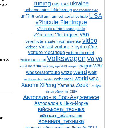
tuning
ukraine
uav
UAZ
ем с
unbemanntes luftfahrzeug
une conduite s?re
USA
unf?lle
unmanned aerial vehicle
unfall
v?hicule ?lectrique
v?hicule a?rien sans pilote
van
v?hicules ?lectriques
video
vereinigte staaten von amerika
Vinfast
voiture ? hydrog?ne
videos
voiture ?lectrique
voiture de sport
Volkswagen
Volvo
omeo,
voiture tout-terrain
war
wagon
vorf?lle
vus
vond
vote
voyage
wagen
weird
wasserstoffauto
waze
welt
world
wohnmobil
WRC
wettbewerber
widder
Xiaomi
XPeng
Zeekr
Yamaha
zotye
автомобили_из_США
Автосалон в Лос-Анджелесе
Автосалон в Нью-Йорке
військова_техніка
військове_обладнання
er
военная_техника
военное_оборудование
Детройт 2013