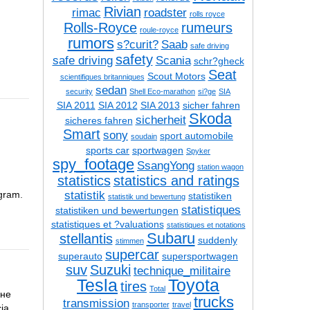
Rivian
rimac
roadster
rolls royce
Rolls-Royce
rumeurs
roule-royce
rumors
s?curit?
Saab
safe driving
safety
safe driving
Scania
schr?gheck
Seat
Scout Motors
scientifiques britanniques
sedan
security
Shell Eco-marathon
si?ge
SIA
SIA 2011
SIA 2012
SIA 2013
sicher fahren
Skoda
sicherheit
sicheres fahren
Smart
sony
sport automobile
soudain
sports car
sportwagen
Spyker
spy_footage
SsangYong
station wagon
statistics
statistics and ratings
statistik
gram.
statistiken
statistik und bewertung
statistiques
statistiken und bewertungen
statistiques et ?valuations
statistiques et notations
Subaru
stellantis
suddenly
stimmen
supercar
superauto
supersportwagen
suv
Suzuki
technique_militaire
Tesla
Toyota
tires
Total
ане
trucks
transmission
transporter
travel
ia