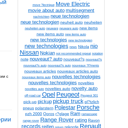
ный
Move Electric
move ?lectrique
е
movie about auto
multisegment
neue technologien
nachrichten
neue technologien
neuheit auto
neuheiten
new items
neuheiten auto
neuware
neuware auto
new items auto
new items auto
new technologies
new technologien
new technologies
nio
Nikola
news
Nissan
Nokian
not recommended repeat
notation
nouveaut? auto
note
nouveaut?s
nouveaut?s
nouveaut?s auto
nouveaut?s auto
nouveaux ?l?ments
nouveaux articles
nouveaux articles auto
nouvelles technologies
сии с
nouveaux items auto
nouvelles technologies
novelties
novelty auto
novelties auto
novelties auto
Opel
Peugeot
off-road car
Peugeot 301
pickup truck
pickup
pick-up
pl?tzlich
Porsche
Polestar
pneus
polarstern
Ram
pzh 2000
Qoros
r?glage
ramassage
ерии
Range Rover
rating
Ravon
range rover
Renault
records
reifen
rekorde
reisen