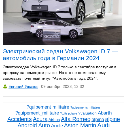
Электрический седан Volkswagen ID.7 —
автомобиль года в Германии 2024
Электроседан Volkswagen ID.7 только в сентябре поступил в
продажу на немецком рынке. Но это не помешало ему
завоевать почетный титул "Автомобиль года 2024".
Евгений Ушаков
09 октября 2023, 13:32
?quipement militaire
?quipements militaires
?quipement_militaire
Abarth
?valuation
?toile polaire
Accidents
Acura
Alfa Romeo
alpine
alpina
Airbus
Audi
Android Auto
Aston Martin
Apple