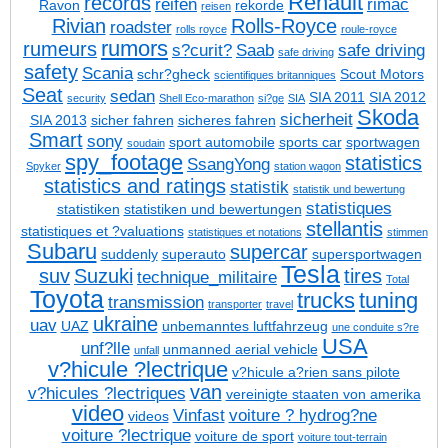
Renault
records
reifen
rimac
Ravon
rekorde
reisen
Rivian
Rolls-Royce
roadster
rolls royce
roule-royce
rumors
rumeurs
s?curit?
Saab
safe driving
safe driving
safety
Scania
schr?gheck
Scout Motors
scientifiques britanniques
Seat
sedan
SIA 2011
SIA 2012
security
Shell Eco-marathon
si?ge
SIA
Skoda
sicherheit
SIA 2013
sicher fahren
sicheres fahren
Smart
sony
sport automobile
sports car
sportwagen
soudain
spy_footage
statistics
SsangYong
Spyker
station wagon
statistics and ratings
statistik
statistik und bewertung
statistiques
statistiken
statistiken und bewertungen
stellantis
statistiques et ?valuations
statistiques et notations
stimmen
Subaru
supercar
suddenly
superauto
supersportwagen
Tesla
suv
Suzuki
tires
technique_militaire
Total
Toyota
trucks
tuning
transmission
transporter
travel
ukraine
uav
UAZ
unbemanntes luftfahrzeug
une conduite s?re
USA
unf?lle
unmanned aerial vehicle
unfall
v?hicule ?lectrique
v?hicule a?rien sans pilote
van
v?hicules ?lectriques
vereinigte staaten von amerika
video
Vinfast
voiture ? hydrog?ne
videos
voiture ?lectrique
voiture de sport
voiture tout-terrain