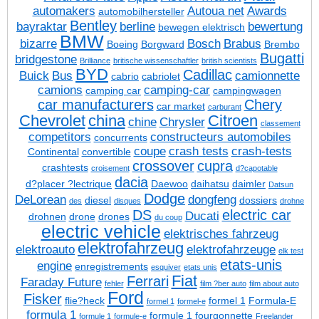
automakers
Autoua net
Awards
automobilhersteller
Bentley
bayraktar
berline
bewertung
bewegen elektrisch
BMW
bizarre
Bosch
Brabus
Boeing
Borgward
Brembo
Bugatti
bridgestone
Brilliance
britische wissenschaftler
british scientists
BYD
Cadillac
Buick
Bus
camionnette
cabrio
cabriolet
camions
camping-car
camping car
campingwagen
car manufacturers
Chery
car market
carburant
Chevrolet
china
Citroen
chine
Chrysler
classement
competitors
constructeurs automobiles
concurrents
coupe
crash tests
crash-tests
Continental
convertible
crossover
cupra
crashtests
croisement
d?capotable
dacia
d?placer ?lectrique
Daewoo
daihatsu
daimler
Datsun
Dodge
DeLorean
dongfeng
diesel
dossiers
des
disques
drohne
DS
electric car
Ducati
drohnen
drone
drones
du coup
electric vehicle
elektrisches fahrzeug
elektrofahrzeug
elektroauto
elektrofahrzeuge
elk test
etats-unis
engine
enregistrements
esquiver
etats unis
Fiat
Ferrari
Faraday Future
fehler
film ?ber auto
film about auto
Ford
Fisker
flie?heck
formel 1
Formula-E
formel 1
formel-e
formula 1
formule 1
fourgonnette
formule 1
formule-e
Freelander