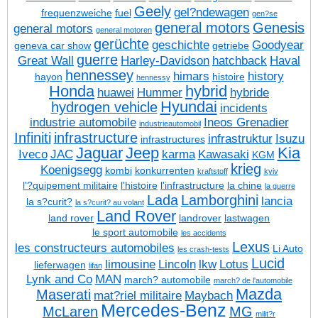
Geely
gel?ndewagen
frequenzweiche
fuel
gen?se
general motors
Genesis
general motors
general motoren
gerüchte
geschichte
Goodyear
geneva car show
getriebe
guerre
Great Wall
Harley-Davidson
hatchback
Haval
hennessey
himars
history
hayon
histoire
hennessy
Honda
hybrid
huawei
Hummer
hybride
Hyundai
hydrogen vehicle
incidents
industrie automobile
Ineos Grenadier
industrieautomobil
Infiniti
infrastructure
infrastruktur
Isuzu
infrastructures
Jaguar
Jeep
Kia
Iveco
JAC
karma
Kawasaki
KGM
krieg
Koenigsegg
kombi
konkurrenten
kraftstoff
kyiv
l'?quipement militaire
l'histoire
l'infrastructure
la chine
la guerre
Lada
Lamborghini
lancia
la s?curit?
la s?curit? au volant
Land Rover
land rover
landrover
lastwagen
le sport automobile
les accidents
Lexus
les constructeurs automobiles
Li Auto
les crash-tests
Lucid
limousine
Lincoln
lkw
Lotus
lieferwagen
lifan
Lynk and Co
MAN
march? automobile
march? de l'automobile
Mazda
Maserati
mat?riel militaire
Maybach
Mercedes-Benz
McLaren
MG
milit?r