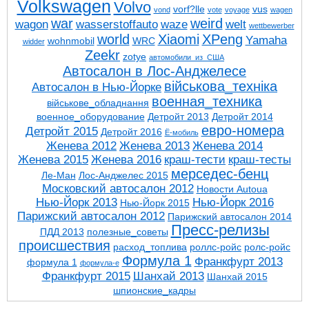
Volkswagen
Volvo
vorf?lle
vus
vond
vote
voyage
wagen
war
weird
wagon
wasserstoffauto
waze
welt
wettbewerber
world
Xiaomi
XPeng
Yamaha
wohnmobil
WRC
widder
Zeekr
zotye
автомобили_из_США
Автосалон в Лос-Анджелесе
військова_техніка
Автосалон в Нью-Йорке
военная_техника
військове_обладнання
военное_оборудование
Детройт 2013
Детройт 2014
евро-номера
Детройт 2015
Детройт 2016
Ё-мобиль
Женева 2012
Женева 2013
Женева 2014
Женева 2015
Женева 2016
краш-тести
краш-тесты
мерседес-бенц
Ле-Ман
Лос-Анджелес 2015
Московский автосалон 2012
Новости Autoua
Нью-Йорк 2013
Нью-Йорк 2016
Нью-Йорк 2015
Парижский автосалон 2012
Парижский автосалон 2014
Пресс-релизы
ПДД 2013
полезные_советы
проиcшествия
расход_топлива
роллс-ройс
ролс-ройс
Формула 1
Франкфурт 2013
формула 1
формула-е
Франкфурт 2015
Шанхай 2013
Шанхай 2015
шпионские_кадры