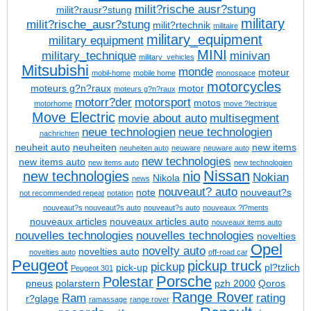
milit?rische ausr?stung
milit?rausr?stung
military
milit?rische_ausr?stung
milit?rtechnik
militaire
military_equipment
military equipment
MINI
military_technique
minivan
military_vehicles
Mitsubishi
monde
moteur
mobil-home
mobile home
monospace
motorcycles
moteurs g?n?raux
motor
moteurs g?n?raux
motorr?der
motorsport
motos
motorhome
move ?lectrique
Move Electric
movie about auto
multisegment
neue technologien
neue technologien
nachrichten
neuheit auto
neuheiten
new items
neuheiten auto
neuware
neuware auto
new technologies
new items auto
new items auto
new technologien
Nissan
new technologies
nio
Nokian
Nikola
news
nouveaut? auto
note
nouveaut?s
not recommended repeat
notation
nouveaut?s
nouveaut?s auto
nouveaut?s auto
nouveaux ?l?ments
nouveaux articles
nouveaux articles auto
nouveaux items auto
nouvelles technologies
nouvelles technologies
novelties
Opel
novelty auto
novelties auto
novelties auto
off-road car
Peugeot
pickup truck
pickup
pick-up
pl?tzlich
Peugeot 301
Porsche
Polestar
pneus
polarstern
pzh 2000
Qoros
Range Rover
Ram
rating
r?glage
ramassage
range rover