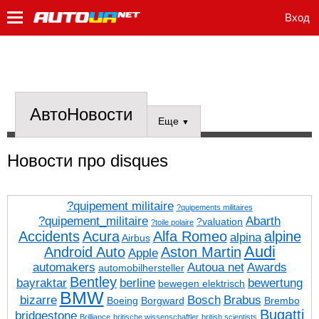
Вход
АвтоНовости
Еще
▼
Новости про disques
?quipement militaire
?quipements militaires
?quipement_militaire
Abarth
?valuation
?toile polaire
Accidents
Acura
Alfa Romeo
alpine
alpina
Airbus
Audi
Android Auto
Aston Martin
Apple
automakers
Autoua net
Awards
automobilhersteller
Bentley
bayraktar
berline
bewertung
bewegen elektrisch
BMW
bizarre
Bosch
Brabus
Boeing
Borgward
Brembo
Bugatti
bridgestone
Brilliance
britische wissenschaftler
british scientists