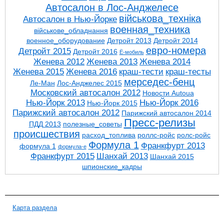
Автосалон в Лос-Анджелесе
військова_техніка
Автосалон в Нью-Йорке
военная_техника
військове_обладнання
военное_оборудование
Детройт 2013
Детройт 2014
евро-номера
Детройт 2015
Детройт 2016
Ё-мобиль
Женева 2012
Женева 2013
Женева 2014
Женева 2015
Женева 2016
краш-тести
краш-тесты
мерседес-бенц
Ле-Ман
Лос-Анджелес 2015
Московский автосалон 2012
Новости Autoua
Нью-Йорк 2013
Нью-Йорк 2016
Нью-Йорк 2015
Парижский автосалон 2012
Парижский автосалон 2014
Пресс-релизы
ПДД 2013
полезные_советы
проиcшествия
расход_топлива
роллс-ройс
ролс-ройс
Формула 1
Франкфурт 2013
формула 1
формула-е
Франкфурт 2015
Шанхай 2013
Шанхай 2015
шпионские_кадры
Карта раздела