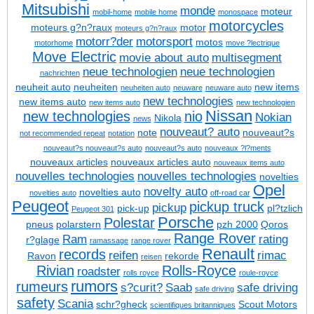
Mitsubishi
monde
moteur
mobil-home
mobile home
monospace
motorcycles
moteurs g?n?raux
motor
moteurs g?n?raux
motorr?der
motorsport
motos
motorhome
move ?lectrique
Move Electric
movie about auto
multisegment
neue technologien
neue technologien
nachrichten
neuheit auto
neuheiten
new items
neuheiten auto
neuware
neuware auto
new technologies
new items auto
new items auto
new technologien
Nissan
new technologies
nio
Nokian
Nikola
news
nouveaut? auto
note
nouveaut?s
not recommended repeat
notation
nouveaut?s
nouveaut?s auto
nouveaut?s auto
nouveaux ?l?ments
nouveaux articles
nouveaux articles auto
nouveaux items auto
nouvelles technologies
nouvelles technologies
novelties
Opel
novelty auto
novelties auto
novelties auto
off-road car
Peugeot
pickup truck
pickup
pick-up
pl?tzlich
Peugeot 301
Porsche
Polestar
pneus
polarstern
pzh 2000
Qoros
Range Rover
Ram
rating
r?glage
ramassage
range rover
Renault
records
reifen
rimac
Ravon
rekorde
reisen
Rivian
Rolls-Royce
roadster
rolls royce
roule-royce
rumors
rumeurs
s?curit?
Saab
safe driving
safe driving
safety
Scania
schr?gheck
Scout Motors
scientifiques britanniques