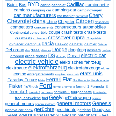
BYD
Cadillac
Buick
Bus
camionnette
cabrio
cabriolet
camions
camping-car
camping car
campingwagen
car manufacturers
Chery
car market
carburant
Chevrolet
china
Citroen
chine
Chrysler
classement
competitors
constructeurs automobiles
concurrents
coupe
crash tests
crash-tests
Continental
convertible
crossover
cupra
crashtests
croisement
d?capotable
dacia
d?placer ?lectrique
Daewoo
daihatsu
daimler
Datsun
Dodge
DeLorean
dongfeng
diesel
dossiers
des
disques
drohne
DS
electric car
Ducati
drohnen
drone
drones
du coup
electric vehicle
elektrisches fahrzeug
elektrofahrzeug
elektroauto
elektrofahrzeuge
elk test
etats-unis
engine
enregistrements
esquiver
etats unis
Fiat
Ferrari
Faraday Future
fehler
film ?ber auto
film about auto
Ford
Fisker
flie?heck
formel 1
Formula-E
formel 1
formel-e
formula 1
formule 1
fourgonnette
formule 1
formule-e
Freelander
Geely
gel?ndewagen
frequenzweiche
fuel
gen?se
general motors
Genesis
general motors
general motoren
gerüchte
geschichte
Goodyear
geneva car show
getriebe
guerre
Great Wall
Harley-Davidson
hatchback
Haval