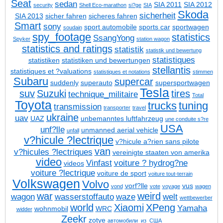
Seat
sedan
SIA 2011
SIA 2012
security
Shell Eco-marathon
si?ge
SIA
Skoda
sicherheit
SIA 2013
sicher fahren
sicheres fahren
Smart
sony
sport automobile
sports car
sportwagen
soudain
spy_footage
statistics
SsangYong
Spyker
station wagon
statistics and ratings
statistik
statistik und bewertung
statistiques
statistiken
statistiken und bewertungen
stellantis
statistiques et ?valuations
statistiques et notations
stimmen
Subaru
supercar
suddenly
superauto
supersportwagen
Tesla
suv
Suzuki
tires
technique_militaire
Total
Toyota
trucks
tuning
transmission
transporter
travel
ukraine
uav
UAZ
unbemanntes luftfahrzeug
une conduite s?re
USA
unf?lle
unmanned aerial vehicle
unfall
v?hicule ?lectrique
v?hicule a?rien sans pilote
van
v?hicules ?lectriques
vereinigte staaten von amerika
video
Vinfast
voiture ? hydrog?ne
videos
voiture ?lectrique
voiture de sport
voiture tout-terrain
Volkswagen
Volvo
vorf?lle
vus
vond
vote
voyage
wagen
war
weird
wagon
wasserstoffauto
waze
welt
wettbewerber
world
Xiaomi
XPeng
Yamaha
wohnmobil
WRC
widder
Zeekr
zotye
автомобили_из_США