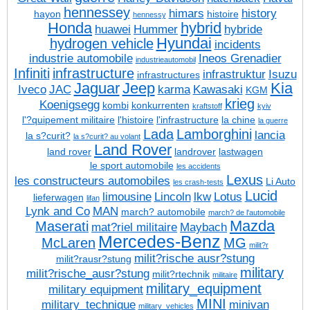
hennessey
himars
history
hayon
histoire
hennessy
Honda
hybrid
huawei
Hummer
hybride
Hyundai
hydrogen vehicle
incidents
industrie automobile
Ineos Grenadier
industrieautomobil
Infiniti
infrastructure
infrastruktur
Isuzu
infrastructures
Jaguar
Jeep
Kia
Iveco
JAC
karma
Kawasaki
KGM
krieg
Koenigsegg
kombi
konkurrenten
kraftstoff
kyiv
l'?quipement militaire
l'histoire
l'infrastructure
la chine
la guerre
Lada
Lamborghini
lancia
la s?curit?
la s?curit? au volant
Land Rover
land rover
landrover
lastwagen
le sport automobile
les accidents
Lexus
les constructeurs automobiles
Li Auto
les crash-tests
Lucid
limousine
Lincoln
lkw
Lotus
lieferwagen
lifan
Lynk and Co
MAN
march? automobile
march? de l'automobile
Mazda
Maserati
mat?riel militaire
Maybach
Mercedes-Benz
McLaren
MG
milit?r
milit?rische ausr?stung
milit?rausr?stung
military
milit?rische_ausr?stung
milit?rtechnik
militaire
military_equipment
military equipment
MINI
military_technique
minivan
military_vehicles