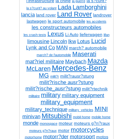
l'infrastructure
la chine
la s?curit?
la guerre
Lada
Lamborghini
la s?curit? au volant
Land Rover
lancia
land rover
landrover
lastwagen
le sport automobile
les accidents
les constructeurs automobiles
Lexus
Li Auto
lieferwagen
les crash-tests
lifan
Lucid
limousine
Lincoln
lkw
Lotus
Lynk and Co
MAN
march? automobile
Maserati
march? de l'automobile
Mazda
mat?riel militaire
Maybach
Mercedes-Benz
McLaren
MG
milit?rausr?stung
milit?r
milit?rische ausr?stung
milit?rische_ausr?stung
milit?rtechnik
military
military equipment
militaire
military_equipment
MINI
military_technique
military_vehicles
Mitsubishi
minivan
mobil-home
mobile home
monde
moteur
moteurs g?n?raux
monospace
motorcycles
motor
moteurs g?n?raux
motorr?der
motorsport
motos
motorhome