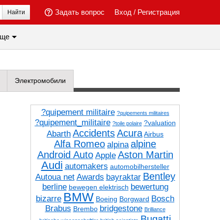
Задать вопрос
Вход
/
Регистрация
Найти
ще
Электромобили
?quipement militaire
?quipements militaires
?quipement_militaire
?valuation
?toile polaire
Accidents
Acura
Abarth
Airbus
Alfa Romeo
alpine
alpina
Android Auto
Aston Martin
Apple
Audi
automakers
automobilhersteller
Bentley
Autoua net
Awards
bayraktar
berline
bewertung
bewegen elektrisch
BMW
bizarre
Bosch
Boeing
Borgward
Brabus
bridgestone
Brembo
Brilliance
Bugatti