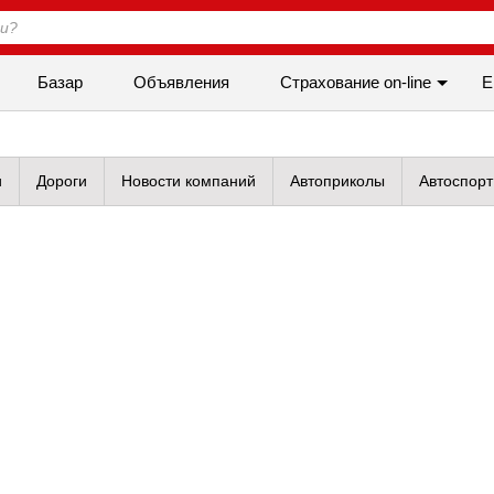
Базар
Объявления
Cтрахование on-line
Е
и
Дороги
Новости компаний
Автоприколы
Автоспорт