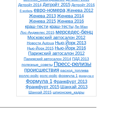
Детройт 2015
Детройт 2014
Детройт 2016
евро-номера
Женева 2012
Ё-мобиль
Женева 2013
Женева 2014
Женева 2015
Женева 2016
краш-тести
краш-тесты
Ле-Ман
мерседес-бенц
Лос-Анджелес 2015
Московский автосалон 2012
Нью-Йорк 2013
Новости Autoua
Нью-Йорк 2016
Нью-Йорк 2015
Парижский автосалон 2012
Парижский автосалон 2014
ПДД 2013
Пресс-релизы
полезные_советы
проиcшествия
расход_топлива
роллс-ройс
ролс-ройс
формула 1
формула-е
Формула 1
Франкфурт 2013
Франкфурт 2015
Шанхай 2013
Шанхай 2015
шпионские_кадры