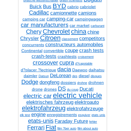
britische wissenschaftler
british scientists
BYD
Buick
Bus
cabrio
cabriolet
Cadillac
camionnette
camions
camping-car
camping car
campingwagen
car manufacturers
car market
carburant
Chevrolet
china
Chery
chine
Citroen
Chrysler
competitors
classement
constructeurs automobiles
concurrents
coupe
crash tests
Continental
convertible
crash-tests
crashtests
croisement
crossover
cupra
d?capotable
dacia
d?placer ?lectrique
Daewoo
daihatsu
DeLorean
daimler
diesel
Datsun
des
disques
Dodge
dongfeng
dossiers
drohnen
drohne
DS
Ducati
drone
drones
du coup
electric vehicle
electric car
elektrisches fahrzeug
elektroauto
elektrofahrzeug
elektrofahrzeuge
engine
enregistrements
elk test
esquiver
etats unis
etats-unis
Faraday Future
fehler
Fiat
Ferrari
film ?ber auto
film about auto