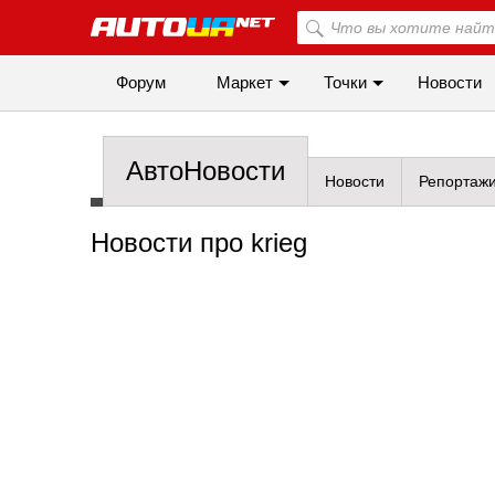
Форум
Маркет
Точки
Новости
АвтоНовости
Новости
Репортаж
Новости про krieg