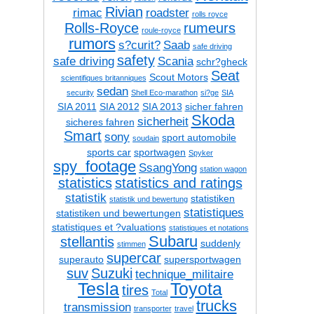
Rivian
rimac
roadster
rolls royce
Rolls-Royce
rumeurs
roule-royce
rumors
s?curit?
Saab
safe driving
safety
safe driving
Scania
schr?gheck
Seat
Scout Motors
scientifiques britanniques
sedan
security
Shell Eco-marathon
si?ge
SIA
SIA 2011
SIA 2012
SIA 2013
sicher fahren
Skoda
sicherheit
sicheres fahren
Smart
sony
sport automobile
soudain
sports car
sportwagen
Spyker
spy_footage
SsangYong
station wagon
statistics
statistics and ratings
statistik
statistiken
statistik und bewertung
statistiques
statistiken und bewertungen
statistiques et ?valuations
statistiques et notations
Subaru
stellantis
suddenly
stimmen
supercar
superauto
supersportwagen
suv
Suzuki
technique_militaire
Tesla
Toyota
tires
Total
trucks
transmission
transporter
travel