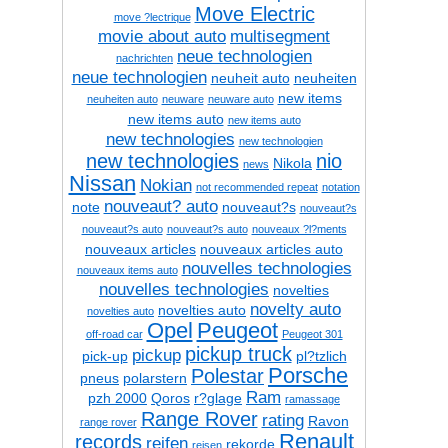
Move Electric
move ?lectrique
movie about auto
multisegment
neue technologien
nachrichten
neue technologien
neuheit auto
neuheiten
new items
neuheiten auto
neuware
neuware auto
new items auto
new items auto
new technologies
new technologien
new technologies
nio
Nikola
news
Nissan
Nokian
not recommended repeat
notation
nouveaut? auto
note
nouveaut?s
nouveaut?s
nouveaut?s auto
nouveaut?s auto
nouveaux ?l?ments
nouveaux articles
nouveaux articles auto
nouvelles technologies
nouveaux items auto
nouvelles technologies
novelties
novelty auto
novelties auto
novelties auto
Opel
Peugeot
off-road car
Peugeot 301
pickup truck
pickup
pick-up
pl?tzlich
Porsche
Polestar
pneus
polarstern
Ram
pzh 2000
Qoros
r?glage
ramassage
Range Rover
rating
Ravon
range rover
Renault
records
reifen
rekorde
reisen