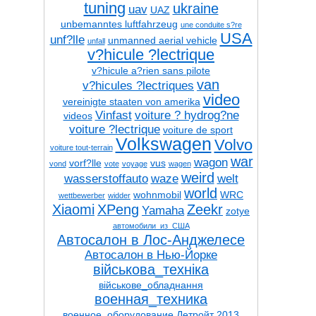
tuning
ukraine
uav
UAZ
unbemanntes luftfahrzeug
une conduite s?re
USA
unf?lle
unmanned aerial vehicle
unfall
v?hicule ?lectrique
v?hicule a?rien sans pilote
van
v?hicules ?lectriques
video
vereinigte staaten von amerika
Vinfast
voiture ? hydrog?ne
videos
voiture ?lectrique
voiture de sport
Volkswagen
Volvo
voiture tout-terrain
war
wagon
vorf?lle
vus
vond
vote
voyage
wagen
weird
wasserstoffauto
waze
welt
world
wohnmobil
WRC
wettbewerber
widder
Xiaomi
XPeng
Zeekr
Yamaha
zotye
автомобили_из_США
Автосалон в Лос-Анджелесе
Автосалон в Нью-Йорке
військова_техніка
військове_обладнання
военная_техника
военное_оборудование
Детройт 2013