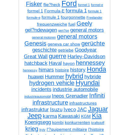
Ford
Fisker
flie?heck
formel 1
formel-e
formula 1
formel 1
Formula-E
formule 1
formule 1
fourgonnette
formule-e
Freelander
Geely
frequenzweiche
fuel
gel?ndewagen
general motors
gen?se
general motors
general motoren
Genesis
gerüchte
geneva car show
geschichte
Goodyear
getriebe
guerre
Great Wall
Harley-Davidson
hennessey
hatchback
Haval
hayon
Honda
himars
history
histoire
hennessy
hybrid
huawei
Hummer
hybride
Hyundai
hydrogen vehicle
incidents
industrie automobile
Infiniti
Ineos Grenadier
industrieautomobil
infrastructure
infrastructures
Jaguar
infrastruktur
Isuzu
Iveco
JAC
Jeep
Kia
karma
Kawasaki
KGM
Koenigsegg
kombi
konkurrenten
kraftstoff
krieg
l'?quipement militaire
l'histoire
kyiv