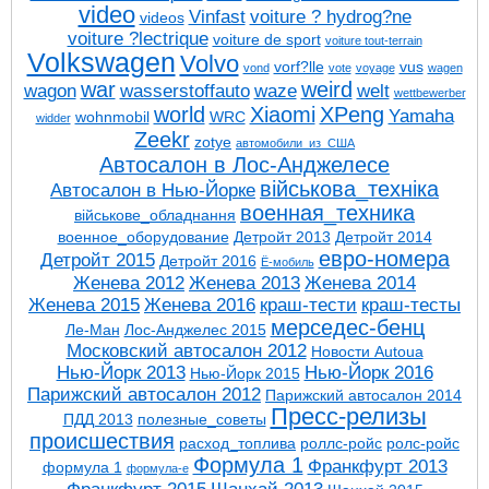
video
Vinfast
voiture ? hydrog?ne
videos
voiture ?lectrique
voiture de sport
voiture tout-terrain
Volkswagen
Volvo
vorf?lle
vus
vond
vote
voyage
wagen
war
weird
wagon
wasserstoffauto
waze
welt
wettbewerber
world
Xiaomi
XPeng
Yamaha
wohnmobil
WRC
widder
Zeekr
zotye
автомобили_из_США
Автосалон в Лос-Анджелесе
військова_техніка
Автосалон в Нью-Йорке
военная_техника
військове_обладнання
военное_оборудование
Детройт 2013
Детройт 2014
евро-номера
Детройт 2015
Детройт 2016
Ё-мобиль
Женева 2012
Женева 2013
Женева 2014
Женева 2015
Женева 2016
краш-тести
краш-тесты
мерседес-бенц
Ле-Ман
Лос-Анджелес 2015
Московский автосалон 2012
Новости Autoua
Нью-Йорк 2013
Нью-Йорк 2016
Нью-Йорк 2015
Парижский автосалон 2012
Парижский автосалон 2014
Пресс-релизы
ПДД 2013
полезные_советы
проиcшествия
расход_топлива
роллс-ройс
ролс-ройс
Формула 1
Франкфурт 2013
формула 1
формула-е