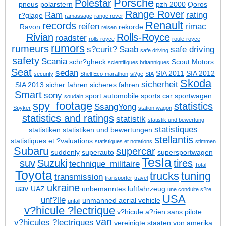
Porsche
Polestar
pneus
polarstern
pzh 2000
Qoros
Range Rover
Ram
rating
r?glage
ramassage
range rover
Renault
records
reifen
rimac
Ravon
rekorde
reisen
Rivian
Rolls-Royce
roadster
rolls royce
roule-royce
rumors
rumeurs
s?curit?
Saab
safe driving
safe driving
safety
Scania
schr?gheck
Scout Motors
scientifiques britanniques
Seat
sedan
SIA 2011
SIA 2012
security
Shell Eco-marathon
si?ge
SIA
Skoda
sicherheit
SIA 2013
sicher fahren
sicheres fahren
Smart
sony
sport automobile
sports car
sportwagen
soudain
spy_footage
statistics
SsangYong
Spyker
station wagon
statistics and ratings
statistik
statistik und bewertung
statistiques
statistiken
statistiken und bewertungen
stellantis
statistiques et ?valuations
statistiques et notations
stimmen
Subaru
supercar
suddenly
superauto
supersportwagen
Tesla
suv
Suzuki
tires
technique_militaire
Total
Toyota
trucks
tuning
transmission
transporter
travel
ukraine
uav
UAZ
unbemanntes luftfahrzeug
une conduite s?re
USA
unf?lle
unmanned aerial vehicle
unfall
v?hicule ?lectrique
v?hicule a?rien sans pilote
van
v?hicules ?lectriques
vereinigte staaten von amerika