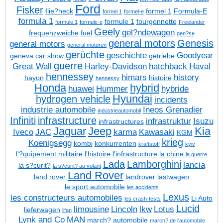
Ford
Fisker
flie?heck
formel 1
Formula-E
formel 1
formel-e
formula 1
formule 1
fourgonnette
formule 1
formule-e
Freelander
Geely
gel?ndewagen
frequenzweiche
fuel
gen?se
general motors
Genesis
general motors
general motoren
gerüchte
geschichte
Goodyear
geneva car show
getriebe
guerre
Great Wall
Harley-Davidson
hatchback
Haval
hennessey
himars
history
hayon
histoire
hennessy
Honda
hybrid
huawei
Hummer
hybride
Hyundai
hydrogen vehicle
incidents
industrie automobile
Ineos Grenadier
industrieautomobil
Infiniti
infrastructure
infrastruktur
Isuzu
infrastructures
Jaguar
Jeep
Kia
Iveco
JAC
karma
Kawasaki
KGM
krieg
Koenigsegg
kombi
konkurrenten
kraftstoff
kyiv
l'?quipement militaire
l'histoire
l'infrastructure
la chine
la guerre
Lada
Lamborghini
lancia
la s?curit?
la s?curit? au volant
Land Rover
land rover
landrover
lastwagen
le sport automobile
les accidents
Lexus
les constructeurs automobiles
Li Auto
les crash-tests
Lucid
limousine
Lincoln
lkw
Lotus
lieferwagen
lifan
Lynk and Co
MAN
march? automobile
march? de l'automobile