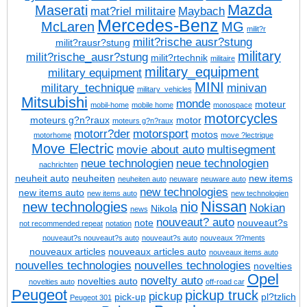
Mazda
Maserati
mat?riel militaire
Maybach
Mercedes-Benz
McLaren
MG
milit?r
milit?rische ausr?stung
milit?rausr?stung
military
milit?rische_ausr?stung
milit?rtechnik
militaire
military_equipment
military equipment
MINI
military_technique
minivan
military_vehicles
Mitsubishi
monde
moteur
mobil-home
mobile home
monospace
motorcycles
moteurs g?n?raux
motor
moteurs g?n?raux
motorr?der
motorsport
motos
motorhome
move ?lectrique
Move Electric
movie about auto
multisegment
neue technologien
neue technologien
nachrichten
neuheit auto
neuheiten
new items
neuheiten auto
neuware
neuware auto
new technologies
new items auto
new items auto
new technologien
Nissan
new technologies
nio
Nokian
Nikola
news
nouveaut? auto
note
nouveaut?s
not recommended repeat
notation
nouveaut?s
nouveaut?s auto
nouveaut?s auto
nouveaux ?l?ments
nouveaux articles
nouveaux articles auto
nouveaux items auto
nouvelles technologies
nouvelles technologies
novelties
Opel
novelty auto
novelties auto
novelties auto
off-road car
Peugeot
pickup truck
pickup
pick-up
pl?tzlich
Peugeot 301