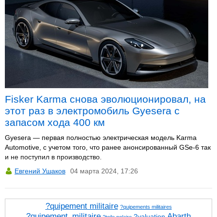
Fisker Karma снова эволюционировал, на
этот раз в электромобиль Gyesera с
запасом хода 400 км
Gyesera — первая полностью электрическая модель Karma
Automotive, с учетом того, что ранее анонсированный GSe-6 так
и не поступил в производство.
Евгений Ушаков
04 марта 2024, 17:26
?quipement militaire
?quipements militaires
?quipement_militaire
Abarth
?valuation