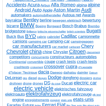
?toile polaire
Accidents
Acura
Alfa Romeo
alpine
alpina
Airbus
Audi
Android Auto
Aston Martin
Apple
automakers
Autoua net
Awards
automobilhersteller
Bentley
bayraktar
berline
bewertung
bewegen elektrisch
BMW
bizarre
Bosch
Brabus
Boeing
Borgward
Brembo
Bugatti
bridgestone
Brilliance
britische wissenschaftler
british scientists
BYD
Cadillac
Buick
Bus
camionnette
cabrio
cabriolet
camions
camping-car
camping car
campingwagen
car manufacturers
Chery
car market
carburant
Chevrolet
china
Citroen
chine
Chrysler
classement
competitors
constructeurs automobiles
concurrents
coupe
crash tests
crash-tests
Continental
convertible
crossover
cupra
crashtests
croisement
d?capotable
dacia
d?placer ?lectrique
Daewoo
daihatsu
daimler
Datsun
Dodge
DeLorean
dongfeng
diesel
dossiers
des
disques
drohne
DS
electric car
Ducati
drohnen
drone
drones
du coup
electric vehicle
elektrisches fahrzeug
elektrofahrzeug
elektroauto
elektrofahrzeuge
elk test
etats-unis
engine
enregistrements
esquiver
etats unis
Fiat
Ferrari
Faraday Future
fehler
film ?ber auto
film about auto