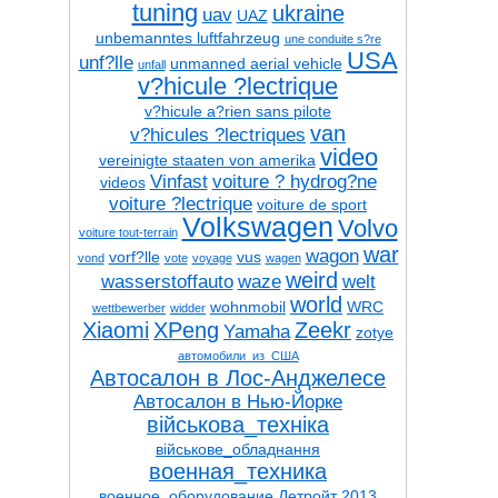
tuning
ukraine
uav
UAZ
unbemanntes luftfahrzeug
une conduite s?re
USA
unf?lle
unmanned aerial vehicle
unfall
v?hicule ?lectrique
v?hicule a?rien sans pilote
van
v?hicules ?lectriques
video
vereinigte staaten von amerika
Vinfast
voiture ? hydrog?ne
videos
voiture ?lectrique
voiture de sport
Volkswagen
Volvo
voiture tout-terrain
war
wagon
vorf?lle
vus
vond
vote
voyage
wagen
weird
wasserstoffauto
waze
welt
world
wohnmobil
WRC
wettbewerber
widder
Xiaomi
XPeng
Zeekr
Yamaha
zotye
автомобили_из_США
Автосалон в Лос-Анджелесе
Автосалон в Нью-Йорке
військова_техніка
військове_обладнання
военная_техника
военное_оборудование
Детройт 2013