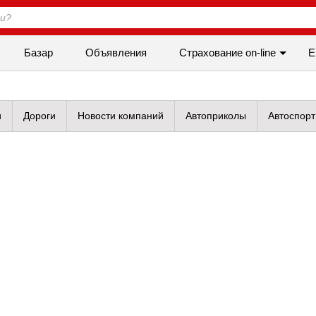
Базар
Объявления
Cтрахование on-line
Е
и
Дороги
Новости компаний
Автоприколы
Автоспорт