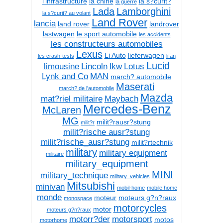
l'infrastructure
la chine
la s?curit?
la guerre
Lada
Lamborghini
la s?curit? au volant
Land Rover
lancia
land rover
landrover
lastwagen
le sport automobile
les accidents
les constructeurs automobiles
Lexus
Li Auto
lieferwagen
les crash-tests
lifan
Lucid
limousine
Lincoln
lkw
Lotus
Lynk and Co
MAN
march? automobile
Maserati
march? de l'automobile
Mazda
mat?riel militaire
Maybach
Mercedes-Benz
McLaren
MG
milit?rausr?stung
milit?r
milit?rische ausr?stung
milit?rische_ausr?stung
milit?rtechnik
military
military equipment
militaire
military_equipment
MINI
military_technique
military_vehicles
Mitsubishi
minivan
mobil-home
mobile home
monde
moteur
moteurs g?n?raux
monospace
motorcycles
motor
moteurs g?n?raux
motorr?der
motorsport
motos
motorhome