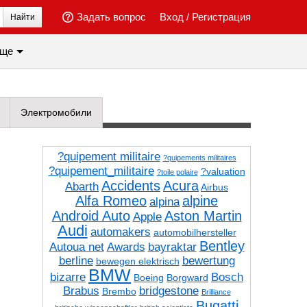
Задать вопрос
Вход
/
Регистрация
Найти
ще
Электромобили
?quipement militaire
?quipements militaires
?quipement_militaire
?valuation
?toile polaire
Accidents
Acura
Abarth
Airbus
Alfa Romeo
alpine
alpina
Android Auto
Aston Martin
Apple
Audi
automakers
automobilhersteller
Bentley
Autoua net
Awards
bayraktar
berline
bewertung
bewegen elektrisch
BMW
bizarre
Bosch
Boeing
Borgward
Brabus
bridgestone
Brembo
Brilliance
Bugatti