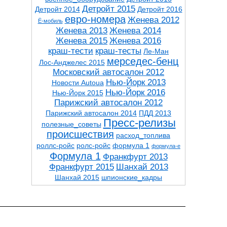
Детройт 2015
Детройт 2014
Детройт 2016
евро-номера
Женева 2012
Ё-мобиль
Женева 2013
Женева 2014
Женева 2015
Женева 2016
краш-тести
краш-тесты
Ле-Ман
мерседес-бенц
Лос-Анджелес 2015
Московский автосалон 2012
Нью-Йорк 2013
Новости Autoua
Нью-Йорк 2016
Нью-Йорк 2015
Парижский автосалон 2012
Парижский автосалон 2014
ПДД 2013
Пресс-релизы
полезные_советы
проиcшествия
расход_топлива
роллс-ройс
ролс-ройс
формула 1
формула-е
Формула 1
Франкфурт 2013
Франкфурт 2015
Шанхай 2013
Шанхай 2015
шпионские_кадры