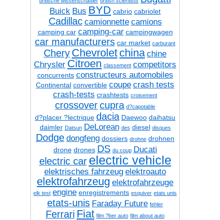
britische wissenschaftler
british scientists
BYD
Buick
Bus
cabrio
cabriolet
Cadillac
camionnette
camions
camping-car
camping car
campingwagen
car manufacturers
car market
carburant
Chevrolet
china
Chery
chine
Citroen
Chrysler
competitors
classement
constructeurs automobiles
concurrents
coupe
crash tests
Continental
convertible
crash-tests
crashtests
croisement
crossover
cupra
d?capotable
dacia
d?placer ?lectrique
Daewoo
daihatsu
DeLorean
daimler
diesel
Datsun
des
disques
Dodge
dongfeng
dossiers
drohnen
drohne
DS
Ducati
drone
drones
du coup
electric vehicle
electric car
elektrisches fahrzeug
elektroauto
elektrofahrzeug
elektrofahrzeuge
engine
enregistrements
elk test
esquiver
etats unis
etats-unis
Faraday Future
fehler
Fiat
Ferrari
film ?ber auto
film about auto