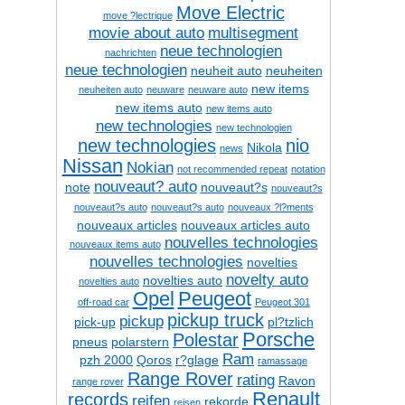
Move Electric
move ?lectrique
movie about auto
multisegment
neue technologien
nachrichten
neue technologien
neuheit auto
neuheiten
new items
neuheiten auto
neuware
neuware auto
new items auto
new items auto
new technologies
new technologien
new technologies
nio
Nikola
news
Nissan
Nokian
not recommended repeat
notation
nouveaut? auto
note
nouveaut?s
nouveaut?s
nouveaut?s auto
nouveaut?s auto
nouveaux ?l?ments
nouveaux articles
nouveaux articles auto
nouvelles technologies
nouveaux items auto
nouvelles technologies
novelties
novelty auto
novelties auto
novelties auto
Opel
Peugeot
off-road car
Peugeot 301
pickup truck
pickup
pick-up
pl?tzlich
Porsche
Polestar
pneus
polarstern
Ram
pzh 2000
Qoros
r?glage
ramassage
Range Rover
rating
Ravon
range rover
Renault
records
reifen
rekorde
reisen