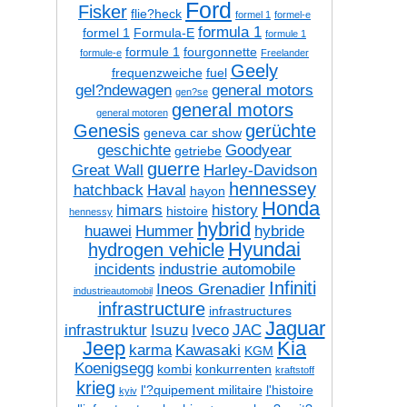
Ford
Fisker
flie?heck
formel 1
formel-e
formula 1
formel 1
Formula-E
formule 1
formule 1
fourgonnette
formule-e
Freelander
Geely
frequenzweiche
fuel
gel?ndewagen
general motors
gen?se
general motors
general motoren
Genesis
gerüchte
geneva car show
geschichte
Goodyear
getriebe
guerre
Great Wall
Harley-Davidson
hennessey
hatchback
Haval
hayon
Honda
himars
history
histoire
hennessy
hybrid
huawei
Hummer
hybride
Hyundai
hydrogen vehicle
incidents
industrie automobile
Infiniti
Ineos Grenadier
industrieautomobil
infrastructure
infrastructures
Jaguar
infrastruktur
Isuzu
Iveco
JAC
Jeep
Kia
karma
Kawasaki
KGM
Koenigsegg
kombi
konkurrenten
kraftstoff
krieg
l'?quipement militaire
l'histoire
kyiv