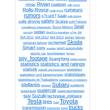
Rivian
rimac
roadster
rolls royce
Rolls-Royce
rumeurs
roule-royce
rumors
s?curit?
Saab
safe driving
safety
safe driving
Scania
schr?gheck
Seat
Scout Motors
scientifiques britanniques
sedan
security
Shell Eco-marathon
si?ge
SIA
SIA 2011
SIA 2012
SIA 2013
sicher fahren
Skoda
sicherheit
sicheres fahren
Smart
sony
sport automobile
soudain
sports car
sportwagen
Spyker
spy_footage
SsangYong
station wagon
statistics
statistics and ratings
statistik
statistiken
statistik und bewertung
statistiques
statistiken und bewertungen
statistiques et ?valuations
statistiques et notations
Subaru
stellantis
suddenly
stimmen
supercar
superauto
supersportwagen
suv
Suzuki
technique_militaire
Tesla
Toyota
tires
Total
trucks
transmission
transporter
travel