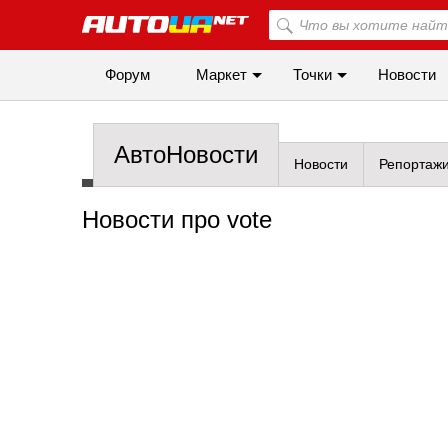
Форум
Маркет
Точки
Новости
АвтоНовости
Новости
Репортаж
Новости про vote