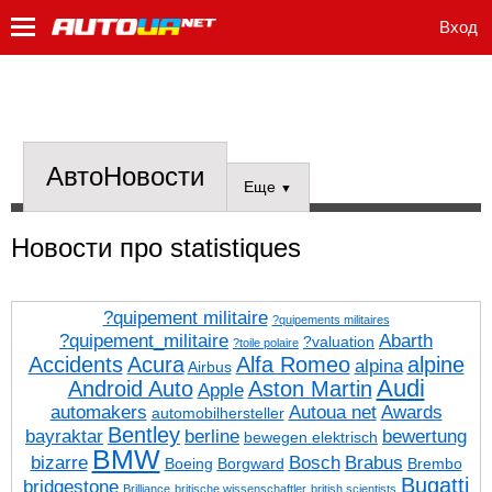
Вход
АвтоНовости
Еще
▼
Новости про statistiques
?quipement militaire
?quipements militaires
?quipement_militaire
Abarth
?valuation
?toile polaire
Accidents
Acura
Alfa Romeo
alpine
alpina
Airbus
Audi
Android Auto
Aston Martin
Apple
automakers
Autoua net
Awards
automobilhersteller
Bentley
bayraktar
berline
bewertung
bewegen elektrisch
BMW
bizarre
Bosch
Brabus
Boeing
Borgward
Brembo
Bugatti
bridgestone
Brilliance
britische wissenschaftler
british scientists