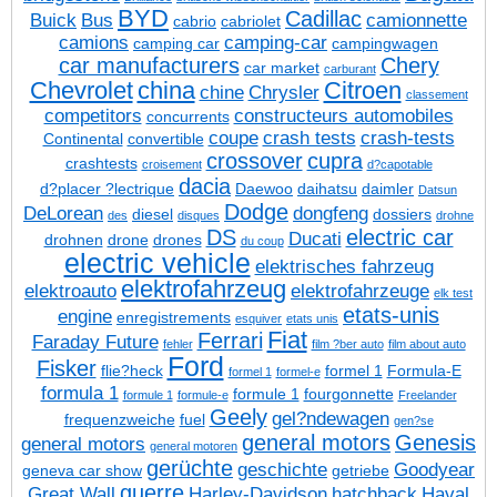
BYD
Cadillac
Buick
Bus
camionnette
cabrio
cabriolet
camions
camping-car
camping car
campingwagen
car manufacturers
Chery
car market
carburant
Chevrolet
china
Citroen
chine
Chrysler
classement
competitors
constructeurs automobiles
concurrents
coupe
crash tests
crash-tests
Continental
convertible
crossover
cupra
crashtests
croisement
d?capotable
dacia
d?placer ?lectrique
Daewoo
daihatsu
daimler
Datsun
Dodge
DeLorean
dongfeng
diesel
dossiers
des
disques
drohne
DS
electric car
Ducati
drohnen
drone
drones
du coup
electric vehicle
elektrisches fahrzeug
elektrofahrzeug
elektroauto
elektrofahrzeuge
elk test
etats-unis
engine
enregistrements
esquiver
etats unis
Fiat
Ferrari
Faraday Future
fehler
film ?ber auto
film about auto
Ford
Fisker
flie?heck
formel 1
Formula-E
formel 1
formel-e
formula 1
formule 1
fourgonnette
formule 1
formule-e
Freelander
Geely
gel?ndewagen
frequenzweiche
fuel
gen?se
general motors
Genesis
general motors
general motoren
gerüchte
geschichte
Goodyear
geneva car show
getriebe
guerre
Great Wall
Harley-Davidson
hatchback
Haval