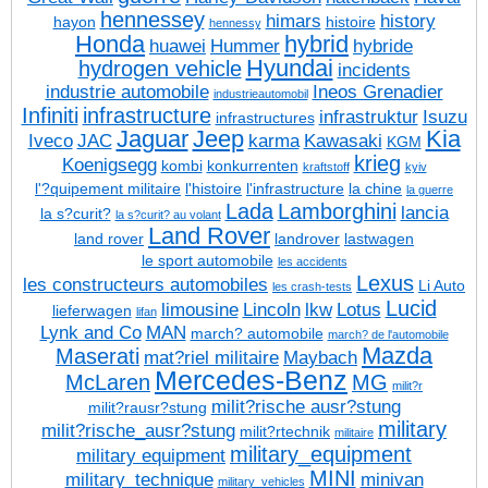
hennessey
himars
history
hayon
histoire
hennessy
Honda
hybrid
huawei
Hummer
hybride
Hyundai
hydrogen vehicle
incidents
industrie automobile
Ineos Grenadier
industrieautomobil
Infiniti
infrastructure
infrastruktur
Isuzu
infrastructures
Jaguar
Jeep
Kia
Iveco
JAC
karma
Kawasaki
KGM
krieg
Koenigsegg
kombi
konkurrenten
kraftstoff
kyiv
l'?quipement militaire
l'histoire
l'infrastructure
la chine
la guerre
Lada
Lamborghini
lancia
la s?curit?
la s?curit? au volant
Land Rover
land rover
landrover
lastwagen
le sport automobile
les accidents
Lexus
les constructeurs automobiles
Li Auto
les crash-tests
Lucid
limousine
Lincoln
lkw
Lotus
lieferwagen
lifan
Lynk and Co
MAN
march? automobile
march? de l'automobile
Mazda
Maserati
mat?riel militaire
Maybach
Mercedes-Benz
McLaren
MG
milit?r
milit?rische ausr?stung
milit?rausr?stung
military
milit?rische_ausr?stung
milit?rtechnik
militaire
military_equipment
military equipment
MINI
military_technique
minivan
military_vehicles