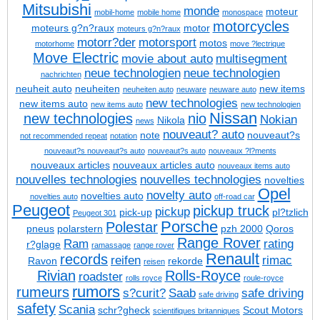
Mitsubishi
monde
moteur
mobil-home
mobile home
monospace
motorcycles
moteurs g?n?raux
motor
moteurs g?n?raux
motorr?der
motorsport
motos
motorhome
move ?lectrique
Move Electric
movie about auto
multisegment
neue technologien
neue technologien
nachrichten
neuheit auto
neuheiten
new items
neuheiten auto
neuware
neuware auto
new technologies
new items auto
new items auto
new technologien
Nissan
new technologies
nio
Nokian
Nikola
news
nouveaut? auto
note
nouveaut?s
not recommended repeat
notation
nouveaut?s
nouveaut?s auto
nouveaut?s auto
nouveaux ?l?ments
nouveaux articles
nouveaux articles auto
nouveaux items auto
nouvelles technologies
nouvelles technologies
novelties
Opel
novelty auto
novelties auto
novelties auto
off-road car
Peugeot
pickup truck
pickup
pick-up
pl?tzlich
Peugeot 301
Porsche
Polestar
pneus
polarstern
pzh 2000
Qoros
Range Rover
Ram
rating
r?glage
ramassage
range rover
Renault
records
reifen
rimac
Ravon
rekorde
reisen
Rivian
Rolls-Royce
roadster
rolls royce
roule-royce
rumors
rumeurs
s?curit?
Saab
safe driving
safe driving
safety
Scania
schr?gheck
Scout Motors
scientifiques britanniques