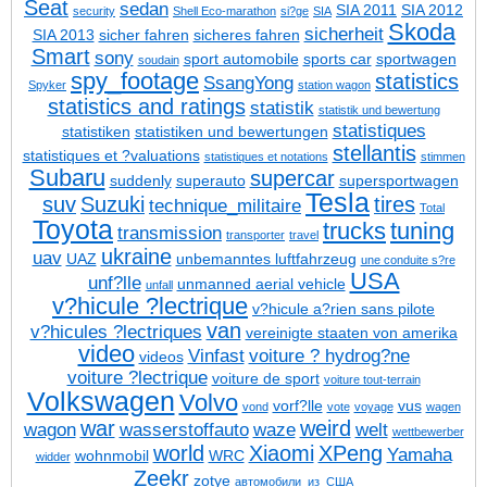
Seat
sedan
SIA 2011
SIA 2012
security
Shell Eco-marathon
si?ge
SIA
Skoda
sicherheit
SIA 2013
sicher fahren
sicheres fahren
Smart
sony
sport automobile
sports car
sportwagen
soudain
spy_footage
statistics
SsangYong
Spyker
station wagon
statistics and ratings
statistik
statistik und bewertung
statistiques
statistiken
statistiken und bewertungen
stellantis
statistiques et ?valuations
statistiques et notations
stimmen
Subaru
supercar
suddenly
superauto
supersportwagen
Tesla
suv
Suzuki
tires
technique_militaire
Total
Toyota
trucks
tuning
transmission
transporter
travel
ukraine
uav
UAZ
unbemanntes luftfahrzeug
une conduite s?re
USA
unf?lle
unmanned aerial vehicle
unfall
v?hicule ?lectrique
v?hicule a?rien sans pilote
van
v?hicules ?lectriques
vereinigte staaten von amerika
video
Vinfast
voiture ? hydrog?ne
videos
voiture ?lectrique
voiture de sport
voiture tout-terrain
Volkswagen
Volvo
vorf?lle
vus
vond
vote
voyage
wagen
war
weird
wagon
wasserstoffauto
waze
welt
wettbewerber
world
Xiaomi
XPeng
Yamaha
wohnmobil
WRC
widder
Zeekr
zotye
автомобили_из_США