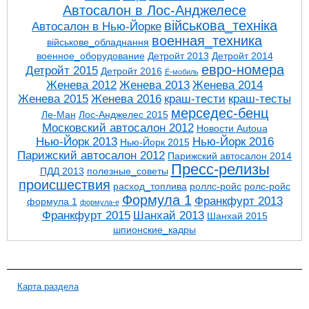
Автосалон в Лос-Анджелесе
військова_техніка
Автосалон в Нью-Йорке
военная_техника
військове_обладнання
военное_оборудование
Детройт 2013
Детройт 2014
евро-номера
Детройт 2015
Детройт 2016
Ё-мобиль
Женева 2012
Женева 2013
Женева 2014
Женева 2015
Женева 2016
краш-тести
краш-тесты
мерседес-бенц
Ле-Ман
Лос-Анджелес 2015
Московский автосалон 2012
Новости Autoua
Нью-Йорк 2013
Нью-Йорк 2016
Нью-Йорк 2015
Парижский автосалон 2012
Парижский автосалон 2014
Пресс-релизы
ПДД 2013
полезные_советы
проиcшествия
расход_топлива
роллс-ройс
ролс-ройс
Формула 1
Франкфурт 2013
формула 1
формула-е
Франкфурт 2015
Шанхай 2013
Шанхай 2015
шпионские_кадры
Карта раздела