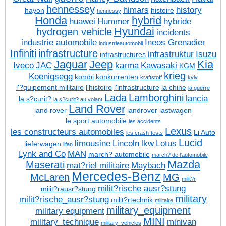
hennessey
himars
history
hayon
histoire
hennessy
Honda
hybrid
huawei
Hummer
hybride
Hyundai
hydrogen vehicle
incidents
industrie automobile
Ineos Grenadier
industrieautomobil
Infiniti
infrastructure
infrastruktur
Isuzu
infrastructures
Jaguar
Jeep
Kia
Iveco
JAC
karma
Kawasaki
KGM
krieg
Koenigsegg
kombi
konkurrenten
kraftstoff
kyiv
l'?quipement militaire
l'histoire
l'infrastructure
la chine
la guerre
Lada
Lamborghini
lancia
la s?curit?
la s?curit? au volant
Land Rover
land rover
landrover
lastwagen
le sport automobile
les accidents
Lexus
les constructeurs automobiles
Li Auto
les crash-tests
Lucid
limousine
Lincoln
lkw
Lotus
lieferwagen
lifan
Lynk and Co
MAN
march? automobile
march? de l'automobile
Mazda
Maserati
mat?riel militaire
Maybach
Mercedes-Benz
McLaren
MG
milit?r
milit?rische ausr?stung
milit?rausr?stung
military
milit?rische_ausr?stung
milit?rtechnik
militaire
military_equipment
military equipment
MINI
military_technique
minivan
military_vehicles