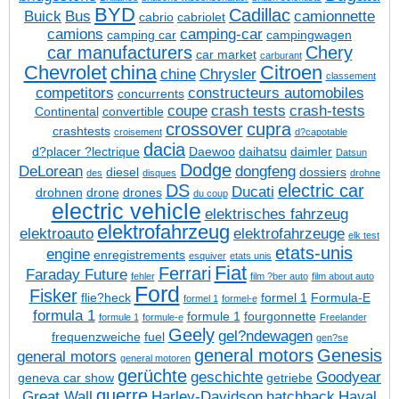
BYD
Cadillac
Buick
Bus
camionnette
cabrio
cabriolet
camions
camping-car
camping car
campingwagen
car manufacturers
Chery
car market
carburant
Chevrolet
china
Citroen
chine
Chrysler
classement
competitors
constructeurs automobiles
concurrents
coupe
crash tests
crash-tests
Continental
convertible
crossover
cupra
crashtests
croisement
d?capotable
dacia
d?placer ?lectrique
Daewoo
daihatsu
daimler
Datsun
Dodge
DeLorean
dongfeng
diesel
dossiers
des
disques
drohne
DS
electric car
Ducati
drohnen
drone
drones
du coup
electric vehicle
elektrisches fahrzeug
elektrofahrzeug
elektroauto
elektrofahrzeuge
elk test
etats-unis
engine
enregistrements
esquiver
etats unis
Fiat
Ferrari
Faraday Future
fehler
film ?ber auto
film about auto
Ford
Fisker
flie?heck
formel 1
Formula-E
formel 1
formel-e
formula 1
formule 1
fourgonnette
formule 1
formule-e
Freelander
Geely
gel?ndewagen
frequenzweiche
fuel
gen?se
general motors
Genesis
general motors
general motoren
gerüchte
geschichte
Goodyear
geneva car show
getriebe
guerre
Great Wall
Harley-Davidson
hatchback
Haval