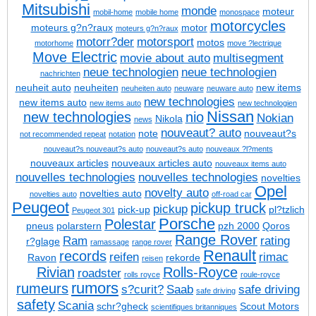
Mitsubishi
monde
moteur
mobil-home
mobile home
monospace
motorcycles
moteurs g?n?raux
motor
moteurs g?n?raux
motorr?der
motorsport
motos
motorhome
move ?lectrique
Move Electric
movie about auto
multisegment
neue technologien
neue technologien
nachrichten
neuheit auto
neuheiten
new items
neuheiten auto
neuware
neuware auto
new technologies
new items auto
new items auto
new technologien
Nissan
new technologies
nio
Nokian
Nikola
news
nouveaut? auto
note
nouveaut?s
not recommended repeat
notation
nouveaut?s
nouveaut?s auto
nouveaut?s auto
nouveaux ?l?ments
nouveaux articles
nouveaux articles auto
nouveaux items auto
nouvelles technologies
nouvelles technologies
novelties
Opel
novelty auto
novelties auto
novelties auto
off-road car
Peugeot
pickup truck
pickup
pick-up
pl?tzlich
Peugeot 301
Porsche
Polestar
pneus
polarstern
pzh 2000
Qoros
Range Rover
Ram
rating
r?glage
ramassage
range rover
Renault
records
reifen
rimac
Ravon
rekorde
reisen
Rivian
Rolls-Royce
roadster
rolls royce
roule-royce
rumors
rumeurs
s?curit?
Saab
safe driving
safe driving
safety
Scania
schr?gheck
Scout Motors
scientifiques britanniques