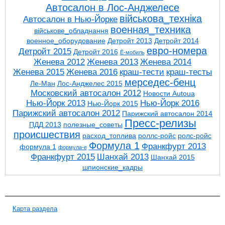
Автосалон в Лос-Анджелесе
військова_техніка
Автосалон в Нью-Йорке
военная_техника
військове_обладнання
военное_оборудование
Детройт 2013
Детройт 2014
евро-номера
Детройт 2015
Детройт 2016
Ё-мобиль
Женева 2012
Женева 2013
Женева 2014
Женева 2015
Женева 2016
краш-тести
краш-тесты
мерседес-бенц
Ле-Ман
Лос-Анджелес 2015
Московский автосалон 2012
Новости Autoua
Нью-Йорк 2013
Нью-Йорк 2016
Нью-Йорк 2015
Парижский автосалон 2012
Парижский автосалон 2014
Пресс-релизы
ПДД 2013
полезные_советы
проиcшествия
расход_топлива
роллс-ройс
ролс-ройс
Формула 1
Франкфурт 2013
формула 1
формула-е
Франкфурт 2015
Шанхай 2013
Шанхай 2015
шпионские_кадры
Карта раздела