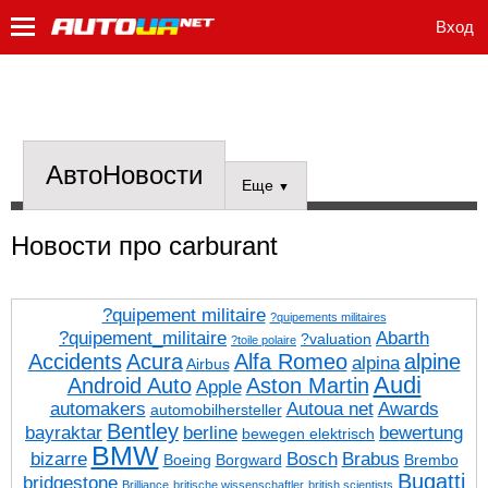
Вход
АвтоНовости
Еще
▼
Новости про carburant
?quipement militaire
?quipements militaires
?quipement_militaire
Abarth
?valuation
?toile polaire
Accidents
Acura
Alfa Romeo
alpine
alpina
Airbus
Audi
Android Auto
Aston Martin
Apple
automakers
Autoua net
Awards
automobilhersteller
Bentley
bayraktar
berline
bewertung
bewegen elektrisch
BMW
bizarre
Bosch
Brabus
Boeing
Borgward
Brembo
Bugatti
bridgestone
Brilliance
britische wissenschaftler
british scientists