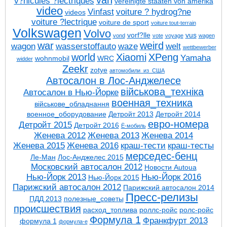
van
v?hicules ?lectriques
vereinigte staaten von amerika
video
Vinfast
voiture ? hydrog?ne
videos
voiture ?lectrique
voiture de sport
voiture tout-terrain
Volkswagen
Volvo
vorf?lle
vus
vond
vote
voyage
wagen
war
weird
wagon
wasserstoffauto
waze
welt
wettbewerber
world
Xiaomi
XPeng
Yamaha
wohnmobil
WRC
widder
Zeekr
zotye
автомобили_из_США
Автосалон в Лос-Анджелесе
військова_техніка
Автосалон в Нью-Йорке
военная_техника
військове_обладнання
военное_оборудование
Детройт 2013
Детройт 2014
евро-номера
Детройт 2015
Детройт 2016
Ё-мобиль
Женева 2012
Женева 2013
Женева 2014
Женева 2015
Женева 2016
краш-тести
краш-тесты
мерседес-бенц
Ле-Ман
Лос-Анджелес 2015
Московский автосалон 2012
Новости Autoua
Нью-Йорк 2013
Нью-Йорк 2016
Нью-Йорк 2015
Парижский автосалон 2012
Парижский автосалон 2014
Пресс-релизы
ПДД 2013
полезные_советы
проиcшествия
расход_топлива
роллс-ройс
ролс-ройс
Формула 1
Франкфурт 2013
формула 1
формула-е