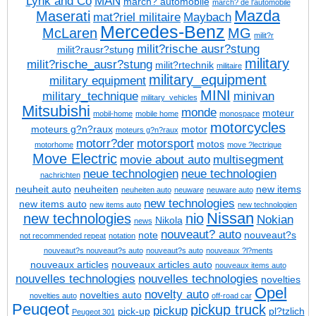
Lynk and Co
MAN
march? automobile
march? de l'automobile
Mazda
Maserati
mat?riel militaire
Maybach
Mercedes-Benz
McLaren
MG
milit?r
milit?rische ausr?stung
milit?rausr?stung
military
milit?rische_ausr?stung
milit?rtechnik
militaire
military_equipment
military equipment
MINI
military_technique
minivan
military_vehicles
Mitsubishi
monde
moteur
mobil-home
mobile home
monospace
motorcycles
moteurs g?n?raux
motor
moteurs g?n?raux
motorr?der
motorsport
motos
motorhome
move ?lectrique
Move Electric
movie about auto
multisegment
neue technologien
neue technologien
nachrichten
neuheit auto
neuheiten
new items
neuheiten auto
neuware
neuware auto
new technologies
new items auto
new items auto
new technologien
Nissan
new technologies
nio
Nokian
Nikola
news
nouveaut? auto
note
nouveaut?s
not recommended repeat
notation
nouveaut?s
nouveaut?s auto
nouveaut?s auto
nouveaux ?l?ments
nouveaux articles
nouveaux articles auto
nouveaux items auto
nouvelles technologies
nouvelles technologies
novelties
Opel
novelty auto
novelties auto
novelties auto
off-road car
Peugeot
pickup truck
pickup
pick-up
pl?tzlich
Peugeot 301