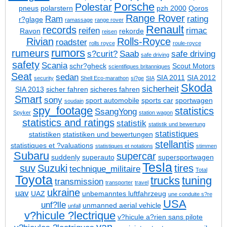
Porsche
Polestar
pneus
polarstern
pzh 2000
Qoros
Range Rover
Ram
rating
r?glage
ramassage
range rover
Renault
records
reifen
rimac
Ravon
rekorde
reisen
Rivian
Rolls-Royce
roadster
rolls royce
roule-royce
rumors
rumeurs
s?curit?
Saab
safe driving
safe driving
safety
Scania
schr?gheck
Scout Motors
scientifiques britanniques
Seat
sedan
SIA 2011
SIA 2012
security
Shell Eco-marathon
si?ge
SIA
Skoda
sicherheit
SIA 2013
sicher fahren
sicheres fahren
Smart
sony
sport automobile
sports car
sportwagen
soudain
spy_footage
statistics
SsangYong
Spyker
station wagon
statistics and ratings
statistik
statistik und bewertung
statistiques
statistiken
statistiken und bewertungen
stellantis
statistiques et ?valuations
statistiques et notations
stimmen
Subaru
supercar
suddenly
superauto
supersportwagen
Tesla
suv
Suzuki
tires
technique_militaire
Total
Toyota
trucks
tuning
transmission
transporter
travel
ukraine
uav
UAZ
unbemanntes luftfahrzeug
une conduite s?re
USA
unf?lle
unmanned aerial vehicle
unfall
v?hicule ?lectrique
v?hicule a?rien sans pilote