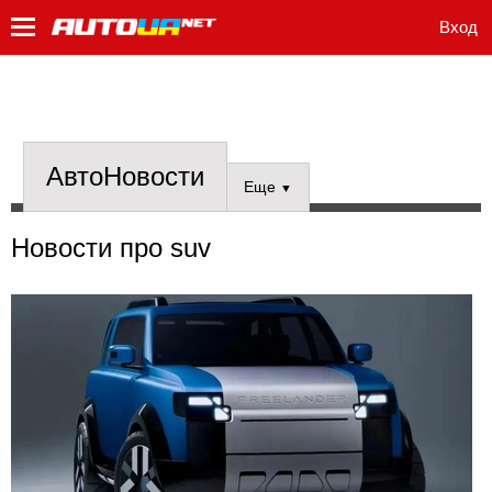
Вход
АвтоНовости
Еще
▼
Новости про suv