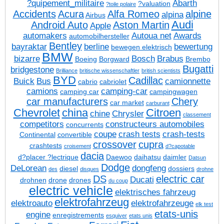
?quipement_militaire
Abarth
?valuation
?toile polaire
Accidents
Acura
Alfa Romeo
alpine
alpina
Airbus
Audi
Android Auto
Aston Martin
Apple
automakers
Autoua net
Awards
automobilhersteller
Bentley
bayraktar
berline
bewertung
bewegen elektrisch
BMW
bizarre
Bosch
Brabus
Boeing
Borgward
Brembo
Bugatti
bridgestone
Brilliance
britische wissenschaftler
british scientists
BYD
Cadillac
Buick
Bus
camionnette
cabrio
cabriolet
camions
camping-car
camping car
campingwagen
car manufacturers
Chery
car market
carburant
Chevrolet
china
Citroen
chine
Chrysler
classement
competitors
constructeurs automobiles
concurrents
coupe
crash tests
crash-tests
Continental
convertible
crossover
cupra
crashtests
croisement
d?capotable
dacia
d?placer ?lectrique
Daewoo
daihatsu
daimler
Datsun
Dodge
DeLorean
dongfeng
diesel
dossiers
des
disques
drohne
DS
electric car
Ducati
drohnen
drone
drones
du coup
electric vehicle
elektrisches fahrzeug
elektrofahrzeug
elektroauto
elektrofahrzeuge
elk test
etats-unis
engine
enregistrements
esquiver
etats unis