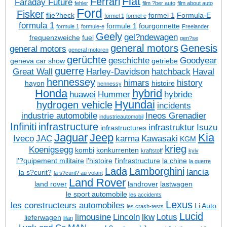
Fiat
Ferrari
Faraday Future
fehler
film ?ber auto
film about auto
Ford
Fisker
flie?heck
formel 1
Formula-E
formel 1
formel-e
formula 1
formule 1
fourgonnette
formule 1
formule-e
Freelander
Geely
gel?ndewagen
frequenzweiche
fuel
gen?se
general motors
Genesis
general motors
general motoren
gerüchte
geschichte
Goodyear
geneva car show
getriebe
guerre
Great Wall
Harley-Davidson
hatchback
Haval
hennessey
himars
history
hayon
histoire
hennessy
Honda
hybrid
huawei
Hummer
hybride
Hyundai
hydrogen vehicle
incidents
industrie automobile
Ineos Grenadier
industrieautomobil
Infiniti
infrastructure
infrastruktur
Isuzu
infrastructures
Jaguar
Jeep
Kia
Iveco
JAC
karma
Kawasaki
KGM
krieg
Koenigsegg
kombi
konkurrenten
kraftstoff
kyiv
l'?quipement militaire
l'histoire
l'infrastructure
la chine
la guerre
Lada
Lamborghini
lancia
la s?curit?
la s?curit? au volant
Land Rover
land rover
landrover
lastwagen
le sport automobile
les accidents
Lexus
les constructeurs automobiles
Li Auto
les crash-tests
Lucid
limousine
Lincoln
lkw
Lotus
lieferwagen
lifan