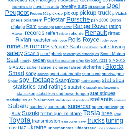
novelties
Opel
novelty auto
novelties auto
novelties auto
off-road car
Peugeot
pickup truck
pickup
pick-up
pl?tzlich
Peugeot 301
Porsche
Polestar
pneus
polarstern
pzh 2000
Qoros
Range Rover
Ram
rating
r?glage
ramassage
range rover
Renault
records
reifen
rimac
Ravon
rekorde
reisen
Rivian
Rolls-Royce
roadster
rolls royce
roule-royce
rumors
rumeurs
s?curit?
Saab
safe driving
safe driving
safety
Scania
schr?gheck
Scout Motors
scientifiques britanniques
Seat
sedan
SIA 2011
SIA 2012
security
Shell Eco-marathon
si?ge
SIA
Skoda
sicherheit
SIA 2013
sicher fahren
sicheres fahren
Smart
sony
sport automobile
sports car
sportwagen
soudain
spy_footage
statistics
SsangYong
Spyker
station wagon
statistics and ratings
statistik
statistik und bewertung
statistiques
statistiken
statistiken und bewertungen
stellantis
statistiques et ?valuations
statistiques et notations
stimmen
Subaru
supercar
suddenly
superauto
supersportwagen
Tesla
suv
Suzuki
tires
technique_militaire
Total
Toyota
trucks
tuning
transmission
transporter
travel
ukraine
uav
UAZ
unbemanntes luftfahrzeug
une conduite s?re