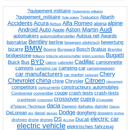
?quipement militaire
?quipements militaires
?quipement_militaire
Abarth
?valuation
?toile polaire
Accidents
Acura
Alfa Romeo
alpine
alpina
Airbus
Audi
Android Auto
Aston Martin
Apple
automakers
Autoua net
Awards
automobilhersteller
Bentley
bayraktar
berline
bewertung
bewegen elektrisch
BMW
bizarre
Bosch
Brabus
Boeing
Borgward
Brembo
Bugatti
bridgestone
Brilliance
britische wissenschaftler
british scientists
BYD
Cadillac
Buick
Bus
camionnette
cabrio
cabriolet
camions
camping-car
camping car
campingwagen
car manufacturers
Chery
car market
carburant
Chevrolet
china
Citroen
chine
Chrysler
classement
competitors
constructeurs automobiles
concurrents
coupe
crash tests
crash-tests
Continental
convertible
crossover
cupra
crashtests
croisement
d?capotable
dacia
d?placer ?lectrique
Daewoo
daihatsu
daimler
Datsun
Dodge
DeLorean
dongfeng
diesel
dossiers
des
disques
drohne
DS
electric car
Ducati
drohnen
drone
drones
du coup
electric vehicle
elektrisches fahrzeug