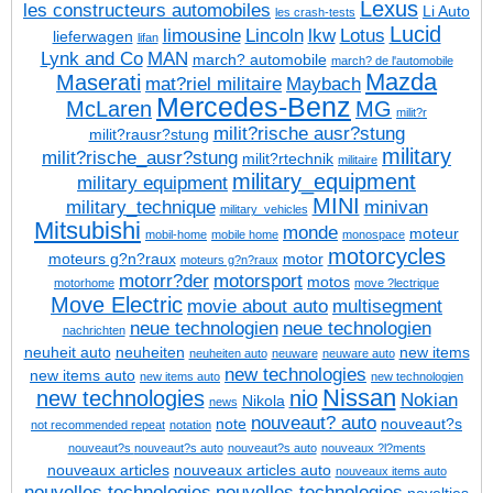
Lexus
les constructeurs automobiles
Li Auto
les crash-tests
Lucid
limousine
Lincoln
lkw
Lotus
lieferwagen
lifan
Lynk and Co
MAN
march? automobile
march? de l'automobile
Mazda
Maserati
mat?riel militaire
Maybach
Mercedes-Benz
McLaren
MG
milit?r
milit?rische ausr?stung
milit?rausr?stung
military
milit?rische_ausr?stung
milit?rtechnik
militaire
military_equipment
military equipment
MINI
military_technique
minivan
military_vehicles
Mitsubishi
monde
moteur
mobil-home
mobile home
monospace
motorcycles
moteurs g?n?raux
motor
moteurs g?n?raux
motorr?der
motorsport
motos
motorhome
move ?lectrique
Move Electric
movie about auto
multisegment
neue technologien
neue technologien
nachrichten
neuheit auto
neuheiten
new items
neuheiten auto
neuware
neuware auto
new technologies
new items auto
new items auto
new technologien
Nissan
new technologies
nio
Nokian
Nikola
news
nouveaut? auto
note
nouveaut?s
not recommended repeat
notation
nouveaut?s
nouveaut?s auto
nouveaut?s auto
nouveaux ?l?ments
nouveaux articles
nouveaux articles auto
nouveaux items auto
nouvelles technologies
nouvelles technologies