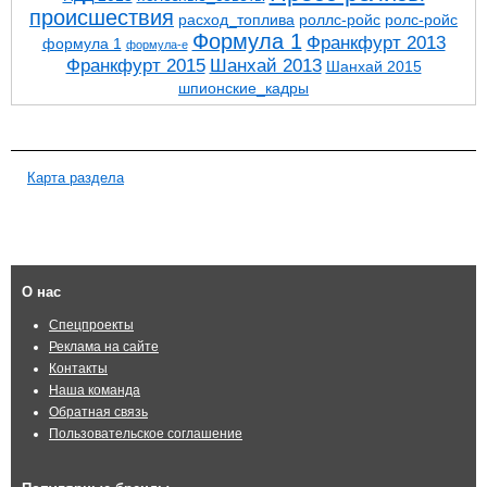
проиcшествия
расход_топлива
роллс-ройс
ролс-ройс
Формула 1
Франкфурт 2013
формула 1
формула-е
Франкфурт 2015
Шанхай 2013
Шанхай 2015
шпионские_кадры
Карта раздела
О нас
Спецпроекты
Реклама на сайте
Контакты
Наша команда
Обратная связь
Пользовательское соглашение