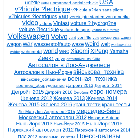
USA
unf?lle
unmanned aerial vehicle
unfall
v?hicule ?lectrique
v?hicule a?rien sans pilote
van
v?hicules ?lectriques
vereinigte staaten von amerika
video
Vinfast
voiture ? hydrog?ne
videos
voiture ?lectrique
voiture de sport
voiture tout-terrain
Volkswagen
Volvo
vorf?lle
vus
vond
vote
voyage
wagen
war
weird
wagon
wasserstoffauto
waze
welt
wettbewerber
world
Xiaomi
XPeng
Yamaha
wohnmobil
WRC
widder
Zeekr
zotye
автомобили_из_США
Автосалон в Лос-Анджелесе
військова_техніка
Автосалон в Нью-Йорке
военная_техника
військове_обладнання
военное_оборудование
Детройт 2013
Детройт 2014
евро-номера
Детройт 2015
Детройт 2016
Ё-мобиль
Женева 2012
Женева 2013
Женева 2014
Женева 2015
Женева 2016
краш-тести
краш-тесты
мерседес-бенц
Ле-Ман
Лос-Анджелес 2015
Московский автосалон 2012
Новости Autoua
Нью-Йорк 2013
Нью-Йорк 2016
Нью-Йорк 2015
Парижский автосалон 2012
Парижский автосалон 2014
Пресс-релизы
ПДД 2013
полезные_советы