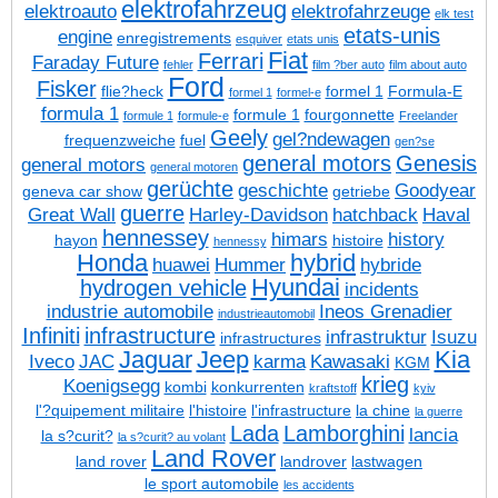
elektrofahrzeug
elektroauto
elektrofahrzeuge
elk test
etats-unis
engine
enregistrements
esquiver
etats unis
Fiat
Ferrari
Faraday Future
fehler
film ?ber auto
film about auto
Ford
Fisker
flie?heck
formel 1
Formula-E
formel 1
formel-e
formula 1
formule 1
fourgonnette
formule 1
formule-e
Freelander
Geely
gel?ndewagen
frequenzweiche
fuel
gen?se
general motors
Genesis
general motors
general motoren
gerüchte
geschichte
Goodyear
geneva car show
getriebe
guerre
Great Wall
Harley-Davidson
hatchback
Haval
hennessey
himars
history
hayon
histoire
hennessy
Honda
hybrid
huawei
Hummer
hybride
Hyundai
hydrogen vehicle
incidents
industrie automobile
Ineos Grenadier
industrieautomobil
Infiniti
infrastructure
infrastruktur
Isuzu
infrastructures
Jaguar
Jeep
Kia
Iveco
JAC
karma
Kawasaki
KGM
krieg
Koenigsegg
kombi
konkurrenten
kraftstoff
kyiv
l'?quipement militaire
l'histoire
l'infrastructure
la chine
la guerre
Lada
Lamborghini
lancia
la s?curit?
la s?curit? au volant
Land Rover
land rover
landrover
lastwagen
le sport automobile
les accidents