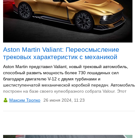
Aston Martin Valiant: Переосмысление
трековых характеристик с механикой
Aston Martin представил Valiant, новый трековый автомобиль,
способный развить мощность более 730 лошадиных сил
благодаря двигателю V-12 с двумя турбинами и
шестиступенчатой механической коробкой передач. Автомобиль
построен на базе своего купеобразного собрата Valour. Этот
запуск знаменует собой важный момент для энтузиастов,
Максим Тропко
26 июня 2024, 11:23
стремящихся к высокой производительности в сочетании с
механической коробкой передач. Дебют автомобиля состоится
на Фестивале скорости в Гудвуде в июле этого года.