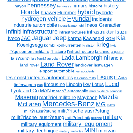
hennessey
himars
history
hayon
histoire
hennessy
Honda
hybrid
huawei
Hummer
hybride
Hyundai
hydrogen vehicle
incidents
industrie automobile
Ineos Grenadier
industrieautomobil
Infiniti
infrastructure
infrastruktur
Isuzu
infrastructures
Jaguar
Jeep
Kia
Iveco
JAC
karma
Kawasaki
KGM
krieg
Koenigsegg
kombi
konkurrenten
kraftstoff
kyiv
l'?quipement militaire
l'histoire
l'infrastructure
la chine
la guerre
Lada
Lamborghini
lancia
la s?curit?
la s?curit? au volant
Land Rover
land rover
landrover
lastwagen
le sport automobile
les accidents
Lexus
les constructeurs automobiles
Li Auto
les crash-tests
Lucid
limousine
Lincoln
lkw
Lotus
lieferwagen
lifan
Lynk and Co
MAN
march? automobile
march? de l'automobile
Mazda
Maserati
mat?riel militaire
Maybach
Mercedes-Benz
McLaren
MG
milit?r
milit?rische ausr?stung
milit?rausr?stung
military
milit?rische_ausr?stung
milit?rtechnik
militaire
military_equipment
military equipment
MINI
military_technique
minivan
military_vehicles