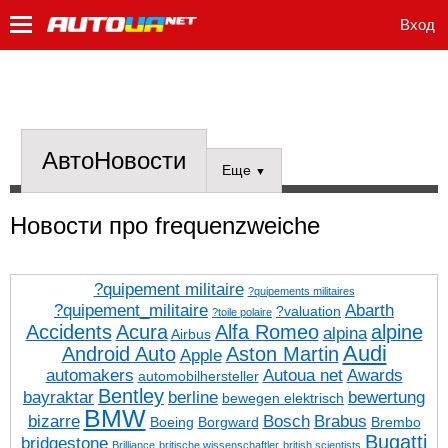
Вход
АвтоНовости
Еще
▼
Новости про frequenzweiche
?quipement militaire
?quipements militaires
?quipement_militaire
Abarth
?valuation
?toile polaire
Accidents
Acura
Alfa Romeo
alpine
alpina
Airbus
Audi
Android Auto
Aston Martin
Apple
automakers
Autoua net
Awards
automobilhersteller
Bentley
bayraktar
berline
bewertung
bewegen elektrisch
BMW
bizarre
Bosch
Brabus
Boeing
Borgward
Brembo
Bugatti
bridgestone
Brilliance
britische wissenschaftler
british scientists