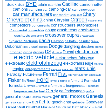
BYD
Cadillac
Buick
Bus
camionnette
cabrio
cabriolet
camions
camping-car
camping car
campingwagen
car manufacturers
Chery
car market
carburant
Chevrolet
china
Citroen
chine
Chrysler
classement
competitors
constructeurs automobiles
concurrents
coupe
crash tests
crash-tests
Continental
convertible
crossover
cupra
crashtests
croisement
d?capotable
dacia
d?placer ?lectrique
Daewoo
daihatsu
daimler
Datsun
Dodge
DeLorean
dongfeng
diesel
dossiers
des
disques
drohne
DS
electric car
Ducati
drohnen
drone
drones
du coup
electric vehicle
elektrisches fahrzeug
elektrofahrzeug
elektroauto
elektrofahrzeuge
elk test
etats-unis
engine
enregistrements
esquiver
etats unis
Fiat
Ferrari
Faraday Future
fehler
film ?ber auto
film about auto
Ford
Fisker
flie?heck
formel 1
Formula-E
formel 1
formel-e
formula 1
formule 1
fourgonnette
formule 1
formule-e
Freelander
Geely
gel?ndewagen
frequenzweiche
fuel
gen?se
general motors
Genesis
general motors
general motoren
gerüchte
geschichte
Goodyear
geneva car show
getriebe
guerre
Great Wall
Harley-Davidson
hatchback
Haval