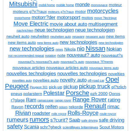
Mitsubishi
monde
moteur
mobil-home
mobile home
monospace
motorcycles
moteurs g?n?raux
motor
moteurs g?n?raux
motorr?der
motorsport
motos
motorhome
move ?lectrique
Move Electric
movie about auto
multisegment
neue technologien
neue technologien
nachrichten
neuheit auto
neuheiten
new items
neuheiten auto
neuware
neuware auto
new technologies
new items auto
new items auto
new technologien
Nissan
new technologies
nio
Nokian
Nikola
news
nouveaut? auto
note
nouveaut?s
not recommended repeat
notation
nouveaut?s
nouveaut?s auto
nouveaut?s auto
nouveaux ?l?ments
nouveaux articles
nouveaux articles auto
nouveaux items auto
nouvelles technologies
nouvelles technologies
novelties
Opel
novelty auto
novelties auto
novelties auto
off-road car
Peugeot
pickup truck
pickup
pick-up
pl?tzlich
Peugeot 301
Porsche
Polestar
pneus
polarstern
pzh 2000
Qoros
Range Rover
Ram
rating
r?glage
ramassage
range rover
Renault
records
reifen
rimac
Ravon
rekorde
reisen
Rivian
Rolls-Royce
roadster
rolls royce
roule-royce
rumors
rumeurs
s?curit?
Saab
safe driving
safe driving
safety
Scania
schr?gheck
Scout Motors
scientifiques britanniques