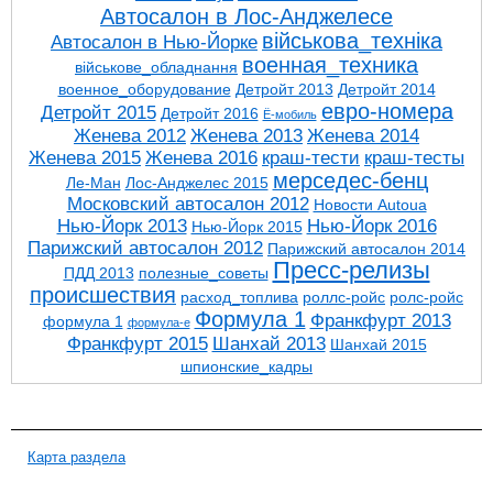
Автосалон в Лос-Анджелесе
військова_техніка
Автосалон в Нью-Йорке
военная_техника
військове_обладнання
военное_оборудование
Детройт 2013
Детройт 2014
евро-номера
Детройт 2015
Детройт 2016
Ё-мобиль
Женева 2012
Женева 2013
Женева 2014
Женева 2015
Женева 2016
краш-тести
краш-тесты
мерседес-бенц
Ле-Ман
Лос-Анджелес 2015
Московский автосалон 2012
Новости Autoua
Нью-Йорк 2013
Нью-Йорк 2016
Нью-Йорк 2015
Парижский автосалон 2012
Парижский автосалон 2014
Пресс-релизы
ПДД 2013
полезные_советы
проиcшествия
расход_топлива
роллс-ройс
ролс-ройс
Формула 1
Франкфурт 2013
формула 1
формула-е
Франкфурт 2015
Шанхай 2013
Шанхай 2015
шпионские_кадры
Карта раздела