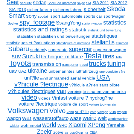
Seat
sedan
SIA 2011
SIA 2012
security
Shell Eco-marathon
si?ge
SIA
Skoda
sicherheit
SIA 2013
sicher fahren
sicheres fahren
Smart
sony
sport automobile
sports car
sportwagen
soudain
spy_footage
statistics
SsangYong
Spyker
station wagon
statistics and ratings
statistik
statistik und bewertung
statistiques
statistiken
statistiken und bewertungen
stellantis
statistiques et ?valuations
statistiques et notations
stimmen
Subaru
supercar
suddenly
superauto
supersportwagen
Tesla
suv
Suzuki
tires
technique_militaire
Total
Toyota
trucks
tuning
transmission
transporter
travel
ukraine
uav
UAZ
unbemanntes luftfahrzeug
une conduite s?re
USA
unf?lle
unmanned aerial vehicle
unfall
v?hicule ?lectrique
v?hicule a?rien sans pilote
van
v?hicules ?lectriques
vereinigte staaten von amerika
video
Vinfast
voiture ? hydrog?ne
videos
voiture ?lectrique
voiture de sport
voiture tout-terrain
Volkswagen
Volvo
vorf?lle
vus
vond
vote
voyage
wagen
war
weird
wagon
wasserstoffauto
waze
welt
wettbewerber
world
Xiaomi
XPeng
Yamaha
wohnmobil
WRC
widder
Zeekr
zotye
автомобили_из_США