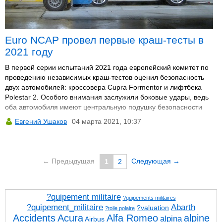
Euro NCAP провел первые краш-тесты в
2021 году
В первой серии испытаний 2021 года европейский комитет по
проведению независимых краш-тестов оценил безопасность
двух автомобилей: кроссовера Cupra Formentor и лифтбека
Polestar 2. Особого внимания заслужили боковые удары, ведь
оба автомобиля имеют центральную подушку безопасности
между водителем и пассажиром.
Евгений Ушаков
04 марта 2021, 10:37
← Предыдущая
Следующая →
1
2
?quipement militaire
?quipements militaires
?quipement_militaire
Abarth
?valuation
?toile polaire
Accidents
Acura
Alfa Romeo
alpine
alpina
Airbus