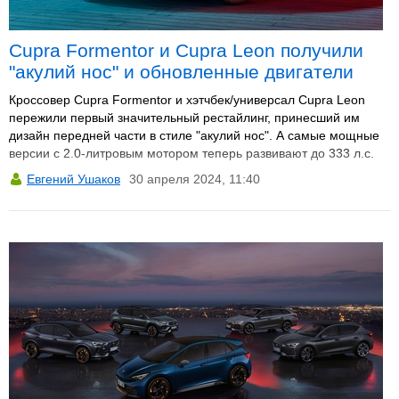
Cupra Formentor и Cupra Leon получили
"акулий нос" и обновленные двигатели
Кроссовер Cupra Formentor и хэтчбек/универсал Cupra Leon
пережили первый значительный рестайлинг, принесший им
дизайн передней части в стиле "акулий нос". А самые мощные
версии с 2.0-литровым мотором теперь развивают до 333 л.с.
Евгений Ушаков
30 апреля 2024, 11:40