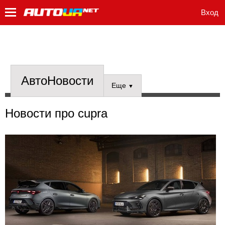
Вход
АвтоНовости
Еще
▼
Новости про cupra