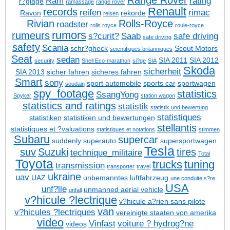
Range Rover
Ram
rating
r?glage
ramassage
range rover
Renault
records
reifen
rimac
Ravon
rekorde
reisen
Rivian
Rolls-Royce
roadster
rolls royce
roule-royce
rumors
rumeurs
s?curit?
Saab
safe driving
safe driving
safety
Scania
schr?gheck
Scout Motors
scientifiques britanniques
Seat
sedan
SIA 2011
SIA 2012
security
Shell Eco-marathon
si?ge
SIA
Skoda
sicherheit
SIA 2013
sicher fahren
sicheres fahren
Smart
sony
sport automobile
sports car
sportwagen
soudain
spy_footage
statistics
SsangYong
Spyker
station wagon
statistics and ratings
statistik
statistik und bewertung
statistiques
statistiken
statistiken und bewertungen
stellantis
statistiques et ?valuations
statistiques et notations
stimmen
Subaru
supercar
suddenly
superauto
supersportwagen
Tesla
suv
Suzuki
tires
technique_militaire
Total
Toyota
trucks
tuning
transmission
transporter
travel
ukraine
uav
UAZ
unbemanntes luftfahrzeug
une conduite s?re
USA
unf?lle
unmanned aerial vehicle
unfall
v?hicule ?lectrique
v?hicule a?rien sans pilote
van
v?hicules ?lectriques
vereinigte staaten von amerika
video
Vinfast
voiture ? hydrog?ne
videos