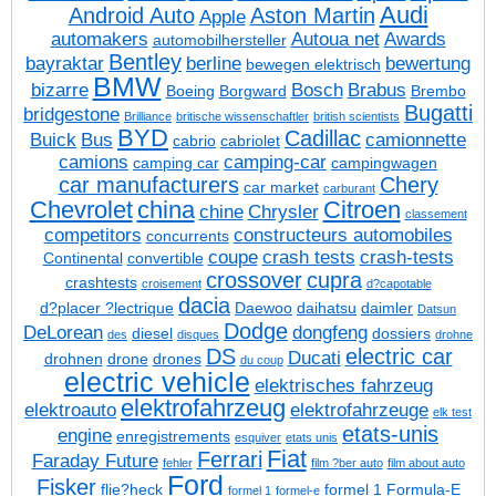
Audi
Android Auto
Aston Martin
Apple
automakers
Autoua net
Awards
automobilhersteller
Bentley
bayraktar
berline
bewertung
bewegen elektrisch
BMW
bizarre
Bosch
Brabus
Boeing
Borgward
Brembo
Bugatti
bridgestone
Brilliance
britische wissenschaftler
british scientists
BYD
Cadillac
Buick
Bus
camionnette
cabrio
cabriolet
camions
camping-car
camping car
campingwagen
car manufacturers
Chery
car market
carburant
Chevrolet
china
Citroen
chine
Chrysler
classement
competitors
constructeurs automobiles
concurrents
coupe
crash tests
crash-tests
Continental
convertible
crossover
cupra
crashtests
croisement
d?capotable
dacia
d?placer ?lectrique
Daewoo
daihatsu
daimler
Datsun
Dodge
DeLorean
dongfeng
diesel
dossiers
des
disques
drohne
DS
electric car
Ducati
drohnen
drone
drones
du coup
electric vehicle
elektrisches fahrzeug
elektrofahrzeug
elektroauto
elektrofahrzeuge
elk test
etats-unis
engine
enregistrements
esquiver
etats unis
Fiat
Ferrari
Faraday Future
fehler
film ?ber auto
film about auto
Ford
Fisker
flie?heck
formel 1
Formula-E
formel 1
formel-e