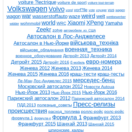
voiture ?lectrique
voiture de sport
voiture tout-terrain
Volkswagen
Volvo
vorf?lle
vus
vond
vote
voyage
wagen
war
weird
wagon
wasserstoffauto
waze
welt
wettbewerber
world
Xiaomi
XPeng
Yamaha
wohnmobil
WRC
widder
Zeekr
zotye
автомобили_из_США
Автосалон в Лос-Анджелесе
військова_техніка
Автосалон в Нью-Йорке
военная_техника
військове_обладнання
военное_оборудование
Детройт 2013
Детройт 2014
евро-номера
Детройт 2015
Детройт 2016
Ё-мобиль
Женева 2012
Женева 2013
Женева 2014
Женева 2015
Женева 2016
краш-тести
краш-тесты
мерседес-бенц
Ле-Ман
Лос-Анджелес 2015
Московский автосалон 2012
Новости Autoua
Нью-Йорк 2013
Нью-Йорк 2016
Нью-Йорк 2015
Парижский автосалон 2012
Парижский автосалон 2014
Пресс-релизы
ПДД 2013
полезные_советы
проиcшествия
расход_топлива
роллс-ройс
ролс-ройс
Формула 1
Франкфурт 2013
формула 1
формула-е
Франкфурт 2015
Шанхай 2013
Шанхай 2015
шпионские_кадры