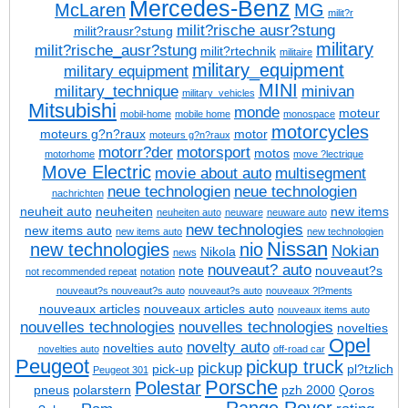
Mercedes-Benz
McLaren
MG
milit?r
milit?rische ausr?stung
milit?rausr?stung
military
milit?rische_ausr?stung
milit?rtechnik
militaire
military_equipment
military equipment
MINI
military_technique
minivan
military_vehicles
Mitsubishi
monde
moteur
mobil-home
mobile home
monospace
motorcycles
moteurs g?n?raux
motor
moteurs g?n?raux
motorr?der
motorsport
motos
motorhome
move ?lectrique
Move Electric
movie about auto
multisegment
neue technologien
neue technologien
nachrichten
neuheit auto
neuheiten
new items
neuheiten auto
neuware
neuware auto
new technologies
new items auto
new items auto
new technologien
Nissan
new technologies
nio
Nokian
Nikola
news
nouveaut? auto
note
nouveaut?s
not recommended repeat
notation
nouveaut?s
nouveaut?s auto
nouveaut?s auto
nouveaux ?l?ments
nouveaux articles
nouveaux articles auto
nouveaux items auto
nouvelles technologies
nouvelles technologies
novelties
Opel
novelty auto
novelties auto
novelties auto
off-road car
Peugeot
pickup truck
pickup
pick-up
pl?tzlich
Peugeot 301
Porsche
Polestar
pneus
polarstern
pzh 2000
Qoros