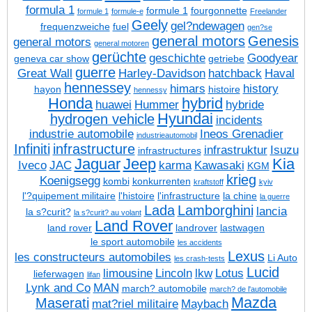
formula 1
formule 1
fourgonnette
formule 1
formule-e
Freelander
Geely
gel?ndewagen
frequenzweiche
fuel
gen?se
general motors
Genesis
general motors
general motoren
gerüchte
geschichte
Goodyear
geneva car show
getriebe
guerre
Great Wall
Harley-Davidson
hatchback
Haval
hennessey
himars
history
hayon
histoire
hennessy
Honda
hybrid
huawei
Hummer
hybride
Hyundai
hydrogen vehicle
incidents
industrie automobile
Ineos Grenadier
industrieautomobil
Infiniti
infrastructure
infrastruktur
Isuzu
infrastructures
Jaguar
Jeep
Kia
Iveco
JAC
karma
Kawasaki
KGM
krieg
Koenigsegg
kombi
konkurrenten
kraftstoff
kyiv
l'?quipement militaire
l'histoire
l'infrastructure
la chine
la guerre
Lada
Lamborghini
lancia
la s?curit?
la s?curit? au volant
Land Rover
land rover
landrover
lastwagen
le sport automobile
les accidents
Lexus
les constructeurs automobiles
Li Auto
les crash-tests
Lucid
limousine
Lincoln
lkw
Lotus
lieferwagen
lifan
Lynk and Co
MAN
march? automobile
march? de l'automobile
Mazda
Maserati
mat?riel militaire
Maybach